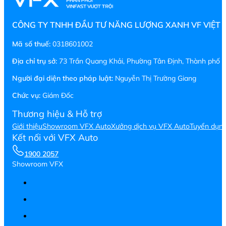
CÔNG TY TNHH ĐẦU TƯ NĂNG LƯỢNG XANH VF VIỆT
Mã số thuế:
0318601002
Địa chỉ trụ sở:
73 Trần Quang Khải, Phường Tân Định, Thành phố H
Người đại diện theo pháp luật:
Nguyễn Thị Trường Giang
Chức vụ:
Giám Đốc
Thương hiệu & Hỗ trợ
Giới thiệu
Showroom VFX Auto
Xưởng dịch vụ VFX Auto
Tuyển dụn
Kết nối với VFX Auto
1900 2057
Showroom VFX