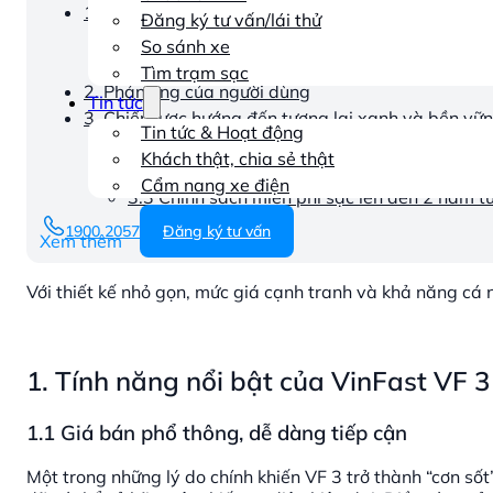
1. Tính năng nổi bật của VinFast VF 3
Đăng ký tư vấn/lái thử
1.1 Giá bán phổ thông, dễ dàng tiếp cận
So sánh xe
1.2 Chú trọng vào tính cá nhân hoá như nhi
Tìm trạm sạc
2. Phản ứng của người dùng
Tin tức
3. Chiến lược hướng đến tương lai xanh và bền vữ
Tin tức & Hoạt động
3.1 Chính sách thúc đẩy giao thông xanh
Khách thật, chia sẻ thật
3.2 VinFast VF3 và sứ mệnh “xanh hoá” gia
Cẩm nang xe điện
3.3 Chính sách miễn phí sạc lên đến 2 năm t
1900 2057
Đăng ký tư vấn
Xem thêm
Với thiết kế nhỏ gọn, mức giá cạnh tranh và khả năng cá 
1. Tính năng nổi bật của VinFast VF 3
1.1 Giá bán phổ thông, dễ dàng tiếp cận
Một trong những lý do chính khiến VF 3 trở thành “cơn sốt”