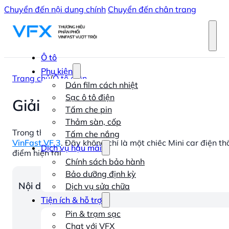
Chuyển đến nội dung chính
Chuyển đến chân trang
Ô tô
Phụ kiện
Trang chủ
/
Ô tô điện
Dán film cách nhiệt
Sạc ô tô điện
Giải mã cơn sốt ô tô điện VinF
Tấm che pin
Thảm sàn, cốp
Trong thời gian gần đây, thị trường ô tô điện Việt Nam đ
Tấm che nắng
VinFast VF 3
. Đây không chỉ là một chiếc Mini car điện t
Dịch vụ hậu mãi
điểm hiện tại
Chính sách bảo hành
Bảo dưỡng định kỳ
Nội dung chính
Dịch vụ sửa chữa
Tiện ích & hỗ trợ
Pin & trạm sạc
Chat với VFX