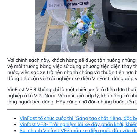
Với chính sách này, khách hàng sẽ được tận hưởng những t
vệ môi trường bằng việc sử dụng phương tiện điện thay t
nước, việc sạc xe trở nên nhanh chóng và thuận tiện hơn 
dàng tiếp cận và trải nghiệm xe điện VinFast, đóng góp 
VinFast VF 3 không chỉ là một chiếc xe ô tô điện đơn thu
nghiệp ô tô Việt Nam. Với mức giá hợp lý, khả năng cá n
lòng người tiêu dùng. Hãy cùng chờ đón những bước tiến t
VinFast tổ chức cuộc thi “Sáng tạo chất riêng, độc 
Vinfast VF3- Trải nghiệm lái xe đầy phấn khởi, khiến
Soi nhanh Vinfast VF3 mẫu xe điện quốc dân vừa đư