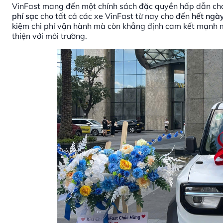
VinFast mang đến một chính sách đặc quyền hấp dẫn ch
phí sạc
cho tất cả các xe VinFast từ nay cho đến
hết ngà
kiệm chi phí vận hành mà còn khẳng định cam kết mạnh m
thiện với môi trường.