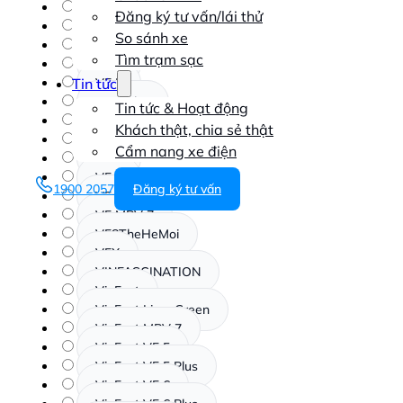
oto điện
Đăng ký tư vấn/lái thử
Showroom VinFast VFX
So sánh xe
VF 2
Tìm trạm sạc
VF 3
VF 5
Tin tức
VF 5 Plus
Tin tức & Hoạt động
VF 6
Khách thật, chia sẻ thật
VF 6 Plus
Cẩm nang xe điện
VF 7
VF 8
1900 2057
Đăng ký tư vấn
VF 9
VF MPV 7
VF8TheHeMoi
VFX
VINFASCINATION
VinFast
VinFast Limo Green
VinFast MPV 7
VinFast VF 5
VinFast VF 5 Plus
VinFast VF 6