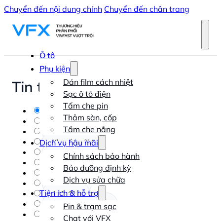
Chuyển đến nội dung chính
Chuyển đến chân trang
Ô tô
Phụ kiện
Dán film cách nhiệt
Tin tức & Cộng đồng
Sạc ô tô điện
Tấm che pin
Tất cả
Thảm sàn, cốp
EC Van
Tấm che nắng
Herio Green
Khuyến mãi
Dịch vụ hậu mãi
Limo Green
Chính sách bảo hành
Minio Green
Bảo dưỡng định kỳ
Nerio Green
Dịch vụ sửa chữa
Ô tô điện
Tiện ích & hỗ trợ
ô tô điện
Ô tô điện VinFast
Pin & trạm sạc
ôtô điện
Chat với VFX