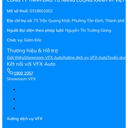
CÔNG TY TNHH ĐẦU TƯ NĂNG LƯỢNG XANH VF VIỆT
Mã số thuế:
0318601002
Địa chỉ trụ sở:
73 Trần Quang Khải, Phường Tân Định, Thành phố H
Người đại diện theo pháp luật:
Nguyễn Thị Trường Giang
Chức vụ:
Giám Đốc
Thương hiệu & Hỗ trợ
Giới thiệu
Showroom VFX Auto
Xưởng dịch vụ VFX Auto
Tuyển dụn
Kết nối với VFX Auto
1900 2057
Showroom VFX
Xưởng dịch vụ VFX