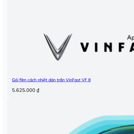
Gói film cách nhiệt dán trần VinFast VF 8
5.625.000
₫