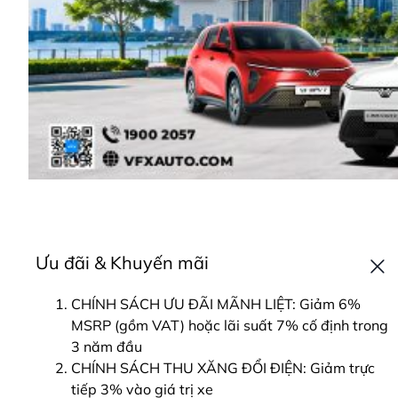
Ưu đãi & Khuyến mãi
CHÍNH SÁCH ƯU ĐÃI MÃNH LIỆT: Giảm 6%
MSRP (gồm VAT) hoặc lãi suất 7% cố định trong
3 năm đầu
CHÍNH SÁCH THU XĂNG ĐỔI ĐIỆN: Giảm trực
tiếp 3% vào giá trị xe