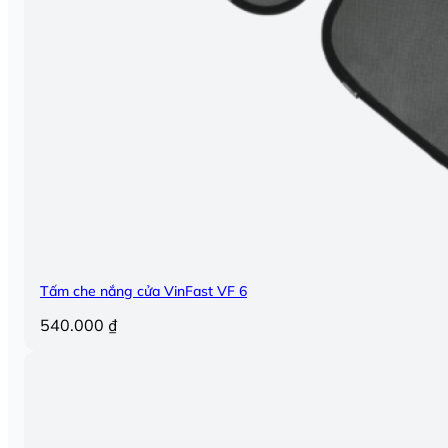
Tấm che nắng cửa VinFast VF 6
540.000
₫