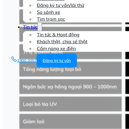
Đăng ký tư vấn/lái thử
So sánh xe
Tìm trạm sạc
Tin tức
Tin tức & Hoạt động
Khách thật, chia sẻ thật
Cẩm nang xe điện
1900 2057
Đăng ký tư vấn