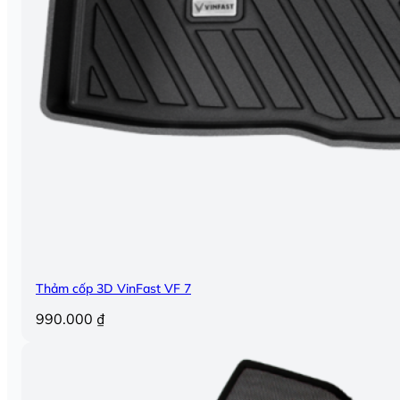
Thảm cốp 3D VinFast VF 7
990.000
₫