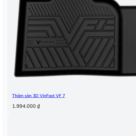
Thảm sàn 3D VinFast VF 7
1.994.000
₫