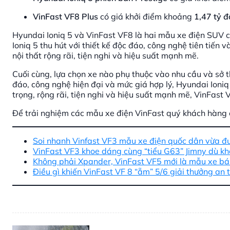
VinFast VF8 Plus
có giá khởi điểm khoảng
1,47 tỷ đ
Hyundai Ioniq 5 và VinFast VF8 là hai mẫu xe điện SUV c
Ioniq 5 thu hút với thiết kế độc đáo, công nghệ tiên tiến 
nội thất rộng rãi, tiện nghi và hiệu suất mạnh mẽ.
Cuối cùng, lựa chọn xe nào phụ thuộc vào nhu cầu và sở t
đáo, công nghệ hiện đại và mức giá hợp lý, Hyundai Ioni
trọng, rộng rãi, tiện nghi và hiệu suất mạnh mẽ, VinFast V
Để trải nghiệm các mẫu xe điện VinFast quý khách hàng
Soi nhanh Vinfast VF3 mẫu xe điện quốc dân vừa đư
VinFast VF3 khoe dáng cùng “tiểu G63” Jimny dù kh
Không phải Xpander, VinFast VF5 mới là mẫu xe bá
Điều gì khiến VinFast VF 8 “ẵm” 5/6 giải thưởng an