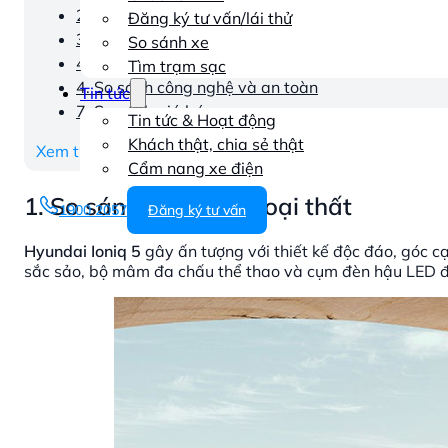
2. So sánh nội thất và tiện nghi
Đăng ký tư vấn/lái thử
3. So sánh động cơ và hiệu suất
So sánh xe
4. Dung lượng pin và phạm vi hoạt động
Tìm trạm sạc
4. So sánh công nghệ và an toàn
Tin tức
7. So sánh giá bán
Tin tức & Hoạt động
Khách thật, chia sẻ thật
Xem thêm
Cẩm nang xe điện
1. So sánh thiết kế ngoại thất
1900 2057
Đăng ký tư vấn
Hyundai Ioniq 5
gây ấn tượng với thiết kế độc đáo, góc cạ
sắc sảo, bộ mâm đa chấu thể thao và cụm đèn hậu LED đ