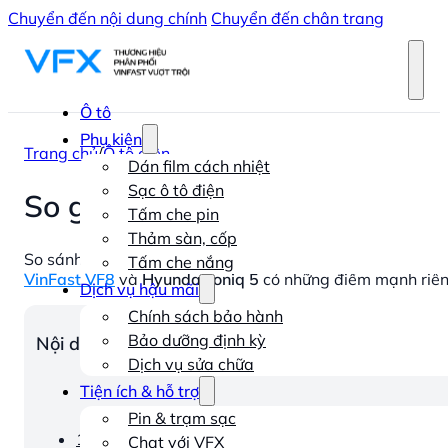
Chuyển đến nội dung chính
Chuyển đến chân trang
Ô tô
Phụ kiện
Trang chủ
/
Ô tô điện
Dán film cách nhiệt
Sạc ô tô điện
So găng VinFast VF8 và Hyund
Tấm che pin
Thảm sàn, cốp
So sánh VinFast VF8 và Hyundai Ioniq 5 và là hai mẫu
ô 
Tấm che nắng
VinFast VF8
và
Hyundai Ioniq 5
có những điểm mạnh riêng
Dịch vụ hậu mãi
Chính sách bảo hành
Bảo dưỡng định kỳ
Nội dung chính
Dịch vụ sửa chữa
Tiện ích & hỗ trợ
Pin & trạm sạc
1. So sánh thiết kế ngoại thất
Chat với VFX