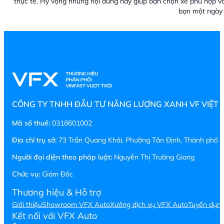
thực tế. Hy vọng những nội dung này giúp bạn chọn xe phù hợp v
bạn một ngày 
CÔNG TY TNHH ĐẦU TƯ NĂNG LƯỢNG XANH VF VIỆT
Mã số thuế:
0318601002
Địa chỉ trụ sở:
73 Trần Quang Khải, Phường Tân Định, Thành phố H
Người đại diện theo pháp luật:
Nguyễn Thị Trường Giang
Chức vụ:
Giám Đốc
Thương hiệu & Hỗ trợ
Giới thiệu
Showroom VFX Auto
Xưởng dịch vụ VFX Auto
Tuyển dụn
Kết nối với VFX Auto