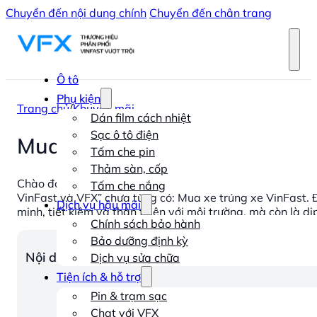
Chuyển đến nội dung chính
Chuyển đến chân trang
Ô tô
Phụ kiện
Trang chủ
/
Khuyến mãi
Dán film cách nhiệt
Sạc ô tô điện
Mua xe trúng xe – Nhân đôi lộ
Tấm che pin
Thảm sàn, cốp
Chào đón năm mới 2026 rực rỡ, VinFast chính thức tung r
Tấm che nắng
VinFast và VFX” chưa từng có: Mua xe trúng xe VinFast. 
Dịch vụ hậu mãi
minh, tiết kiệm và thân thiện với môi trường, mà còn là dị
Chính sách bảo hành
Bảo dưỡng định kỳ
Nội dung chính
Dịch vụ sửa chữa
Tiện ích & hỗ trợ
Pin & trạm sạc
Chat với VFX