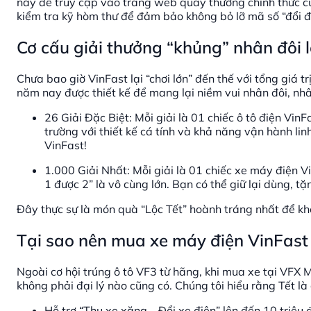
này để truy cập vào trang web quay thưởng chính thức c
kiểm tra kỹ hòm thư để đảm bảo không bỏ lỡ mã số “đổi đ
Cơ cấu giải thưởng “khủng” nhân đôi l
Chưa bao giờ VinFast lại “chơi lớn” đến thế với tổng giá t
năm nay được thiết kế để mang lại niềm vui nhân đôi, nh
26 Giải Đặc Biệt: Mỗi giải là 01 chiếc ô tô điện Vi
trường với thiết kế cá tính và khả năng vận hành lin
VinFast!
1.000 Giải Nhất: Mỗi giải là 01 chiếc xe máy điện V
1 được 2” là vô cùng lớn. Bạn có thể giữ lại dùng, tặ
Đây thực sự là món quà “Lộc Tết” hoành tráng nhất để kh
Tại sao nên mua xe máy điện VinFast
Ngoài cơ hội trúng ô tô VF3 từ hãng, khi mua xe tại VFX
không phải đại lý nào cũng có. Chúng tôi hiểu rằng Tết là
Hỗ trợ “Thu xe xăng – Đổi xe điện” lên đến 10 triệu