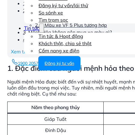
1. Đặc điểm của người mệnh hỏa theo thuyết ngũ
Đăng ký tư vấn/lái thử
2. Người mệnh hỏa mua xe VinFast 5 Plus màu gì?
So sánh xe
2.1. Màu xe VF 5 Plus tương sinh
Tìm trạm sạc
2.2. Màu xe VF 5 Plus tương hợp
Tin tức
3. Mệnh Hỏa không nên mua xe màu gì?
Tin tức & Hoạt động
4. Tổng kết
Khách thật, chia sẻ thật
Cẩm nang xe điện
Xem thêm
1900 2057
Đăng ký tư vấn
1. Đặc điểm của người mệnh hỏa theo
Người mệnh Hỏa được biết đến với sự nhiệt huyết, mạnh 
luôn dẫn đầu trong mọi việc. Tuy nhiên, mỗi người mệnh 
chất riêng biệt. Cụ thể như sau:
Năm theo phong thủy
Giáp Tuất
Đinh Dậu