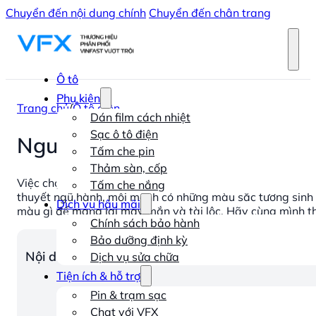
Chuyển đến nội dung chính
Chuyển đến chân trang
Ô tô
Phụ kiện
Trang chủ
/
Ô tô điện
Dán film cách nhiệt
Sạc ô tô điện
Người mệnh hỏa mua xe VinFa
Tấm che pin
Thảm sàn, cốp
Việc chọn màu xe không chỉ là sở thích cá nhân mà còn l
Tấm che nắng
thuyết ngũ hành, mỗi mệnh có những màu sắc tương sinh
Dịch vụ hậu mãi
màu gì để mang lại may mắn và tài lộc. Hãy cùng mình th
Chính sách bảo hành
Bảo dưỡng định kỳ
Nội dung chính
Dịch vụ sửa chữa
Tiện ích & hỗ trợ
Pin & trạm sạc
Chat với VFX