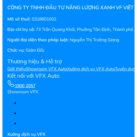
CÔNG TY TNHH ĐẦU TƯ NĂNG LƯỢNG XANH VF VIỆT
Mã số thuế:
0318601002
Địa chỉ trụ sở:
73 Trần Quang Khải, Phường Tân Định, Thành phố H
Người đại diện theo pháp luật:
Nguyễn Thị Trường Giang
Chức vụ:
Giám Đốc
Thương hiệu & Hỗ trợ
Giới thiệu
Showroom VFX Auto
Xưởng dịch vụ VFX Auto
Tuyển dụn
Kết nối với VFX Auto
1900 2057
Showroom VFX
Xưởng dịch vụ VFX