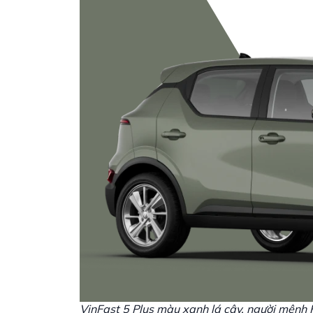
VinFast 5 Plus màu xanh lá cây, người mệnh 