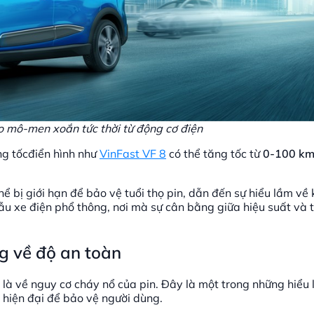
o mô-men xoắn tức thời từ động cơ điện
ng tốcđiển hình như
VinFast VF 8
có thể tăng tốc từ
0-100 km
hể bị giới hạn để bảo vệ tuổi thọ pin, dẫn đến sự hiểu lầm về
u xe điện phổ thông, nơi mà sự cân bằng giữa hiệu suất và t
ng về độ an toàn
t là về nguy cơ cháy nổ của pin. Đây là một trong những hiểu 
àn hiện đại để bảo vệ người dùng.