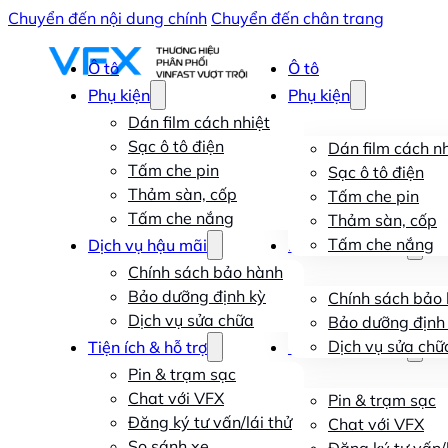
Chuyển đến nội dung chính
Chuyển đến chân trang
Ô tô
Ô tô
Phụ kiện
Phụ kiện
Dán film cách nhiệt
Sạc ô tô điện
Dán film cách nh
Tấm che pin
Sạc ô tô điện
Thảm sàn, cốp
Tấm che pin
Tấm che nắng
Thảm sàn, cốp
Tấm che nắng
Dịch vụ hậu mãi
Dịch vụ hậu mãi
Chính sách bảo hành
Bảo dưỡng định kỳ
Chính sách bảo
Dịch vụ sửa chữa
Bảo dưỡng định
Dịch vụ sửa chữ
Tiện ích & hỗ trợ
Tiện ích & hỗ trợ
Pin & trạm sạc
Chat với VFX
Pin & trạm sạc
Đăng ký tư vấn/lái thử
Chat với VFX
So sánh xe