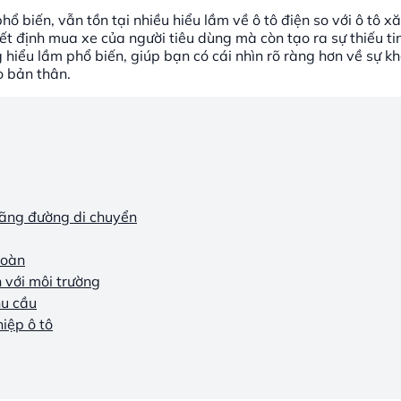
phổ biến, vẫn tồn tại nhiều hiểu lầm về ô tô điện so với ô tô 
t định mua xe của người tiêu dùng mà còn tạo ra sự thiếu ti
 hiểu lầm phổ biến, giúp bạn có cái nhìn rõ ràng hơn về sự kh
o bản thân.
quãng đường di chuyển
toàn
n với môi trường
hu cầu
iệp ô tô