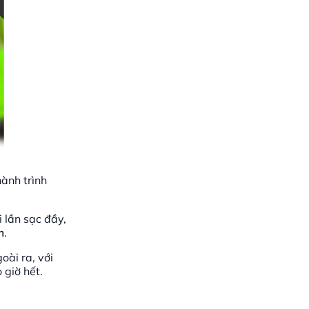
hành trình
 lần sạc đầy,
m
.
oài ra, với
 giờ hết.