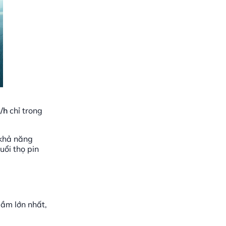
/h
chỉ trong
 khả năng
uổi thọ pin
lầm lớn nhất,