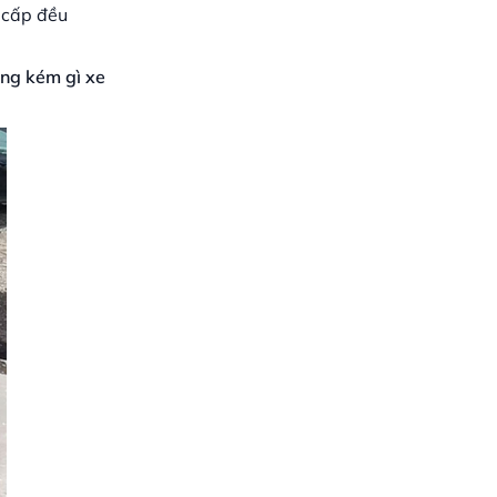
n cấp đều
ông kém gì xe