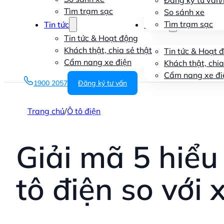
Đăng ký tư vấn/l
Tìm trạm sạc
So sánh xe
Tìm trạm sạc
Tin tức
Tin tức
Tin tức & Hoạt động
Khách thật, chia sẻ thật
Tin tức & Hoạt 
Cẩm nang xe điện
Khách thật, chia
Cẩm nang xe đi
1900 2057
Đăng ký tư vấn
Trang chủ
/
Ô tô điện
Giải mã 5 hiểu
tô điện so với 