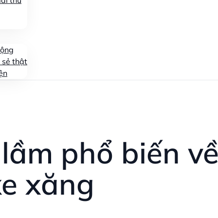
ái thử
động
 sẻ thật
ện
 lầm phổ biến về
xe xăng