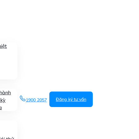
iệt
 hành
Đăng ký tư vấn
 kỳ
1900 2057
a