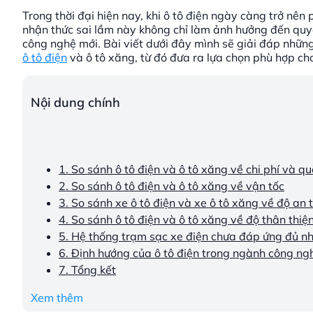
Trong thời đại hiện nay, khi ô tô điện ngày càng trở nên 
nhận thức sai lầm này không chỉ làm ảnh hưởng đến quyế
công nghệ mới. Bài viết dưới đây mình sẽ giải đáp những
ô tô điện
và ô tô xăng, từ đó đưa ra lựa chọn phù hợp ch
Nội dung chính
1. So sánh ô tô điện và ô tô xăng về chi phí và 
2. So sánh ô tô điện và ô tô xăng về vận tốc
3. So sánh xe ô tô điện và xe ô tô xăng về độ an 
4. So sánh ô tô điện và ô tô xăng về độ thân thiệ
5. Hệ thống trạm sạc xe điện chưa đáp ứng đủ n
6. Định hướng của ô tô điện trong ngành công ngh
7. Tổng kết
Xem thêm