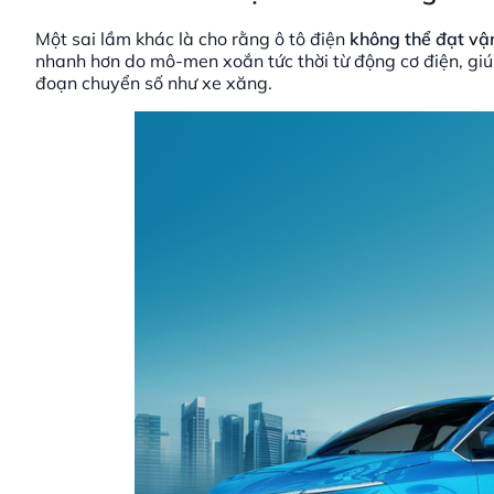
Một sai lầm khác là cho rằng ô tô điện
không thể đạt vậ
nhanh hơn do mô-men xoắn tức thời từ động cơ điện, giú
đoạn chuyển số như xe xăng.