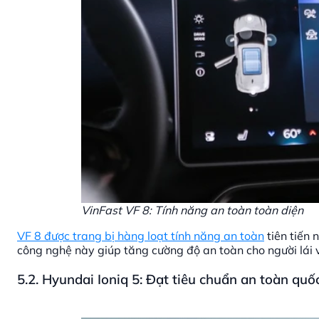
VinFast VF 8: Tính năng an toàn toàn diện
VF 8 được trang bị hàng loạt tính năng an toàn
tiên tiến
công nghệ này giúp tăng cường độ an toàn cho người lái 
5.2. Hyundai Ioniq 5: Đạt tiêu chuẩn an toàn quố