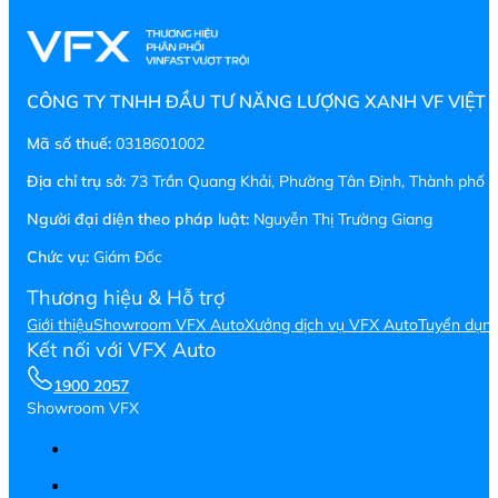
CÔNG TY TNHH ĐẦU TƯ NĂNG LƯỢNG XANH VF VIỆT
Mã số thuế:
0318601002
Địa chỉ trụ sở:
73 Trần Quang Khải, Phường Tân Định, Thành phố H
Người đại diện theo pháp luật:
Nguyễn Thị Trường Giang
Chức vụ:
Giám Đốc
Thương hiệu & Hỗ trợ
Giới thiệu
Showroom VFX Auto
Xưởng dịch vụ VFX Auto
Tuyển dụn
Kết nối với VFX Auto
1900 2057
Showroom VFX