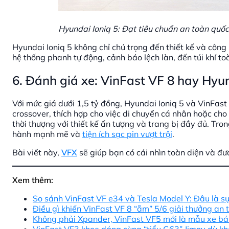
Hyundai Ioniq 5: Đạt tiêu chuẩn an toàn quốc
Hyundai Ioniq 5 không chỉ chú trọng đến thiết kế và công
hệ thống phanh tự động, cảnh báo lệch làn, đến túi khí to
6. Đánh giá xe: VinFast VF 8 hay Hyun
Với mức giá dưới 1,5 tỷ đồng, Hyundai Ioniq 5 và VinFast 
crossover, thích hợp cho việc di chuyển cá nhân hoặc cho
thời thượng với thiết kế ấn tượng và trang bị đầy đủ. Tro
hành mạnh mẽ và
tiện ích sạc pin vượt trội
.
Bài viết này,
VFX
sẽ giúp bạn có cái nhìn toàn diện và đư
Xem thêm:
So sánh VinFast VF e34 và Tesla Model Y: Đâu là s
Điều gì khiến VinFast VF 8 “ẵm” 5/6 giải thưởng 
Không phải Xpander, VinFast VF5 mới là mẫu xe bá