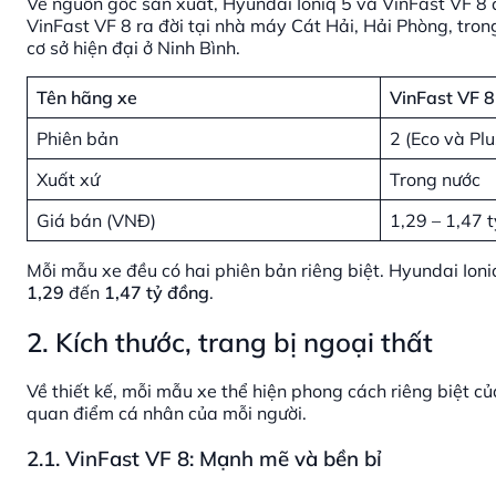
Về nguồn gốc sản xuất, Hyundai Ioniq 5 và VinFast VF 8 
VinFast VF 8 ra đời tại nhà máy Cát Hải, Hải Phòng, tron
cơ sở hiện đại ở Ninh Bình.
Tên hãng xe
VinFast VF 
Phiên bản
2 (Eco và Plu
Xuất xứ
Trong nước
Giá bán (VNĐ)
1,29 – 1,47 
Mỗi mẫu xe đều có hai phiên bản riêng biệt. Hyundai Ioni
1,29
đến
1,47 tỷ đồng
.
2. Kích thước, trang bị ngoại thất
Về thiết kế, mỗi mẫu xe thể hiện phong cách riêng biệt 
quan điểm cá nhân của mỗi người.
2.1. VinFast VF 8: Mạnh mẽ và bền bỉ