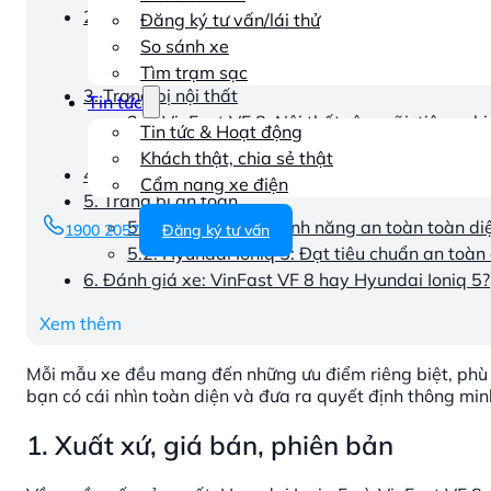
2. Kích thước, trang bị ngoại thất
Đăng ký tư vấn/lái thử
2.1. VinFast VF 8: Mạnh mẽ và bền bỉ
So sánh xe
2.2. Hyundai Ioniq 5: Phong cách tương lai đ
Tìm trạm sạc
3. Trang bị nội thất
Tin tức
3.1. VinFast VF 8: Nội thất rộng rãi, tiện nghi
Tin tức & Hoạt động
3.2. Hyundai Ioniq 5: Hiện đại và công nghệ 
Khách thật, chia sẻ thật
4. Động cơ, hệ thống pin
Cẩm nang xe điện
5. Trang bị an toàn
5.1. VinFast VF 8: Tính năng an toàn toàn di
1900 2057
Đăng ký tư vấn
5.2. Hyundai Ioniq 5: Đạt tiêu chuẩn an toàn
6. Đánh giá xe: VinFast VF 8 hay Hyundai Ioniq 5?
Xem thêm
Mỗi mẫu xe đều mang đến những ưu điểm riêng biệt, phù 
bạn có cái nhìn toàn diện và đưa ra quyết định thông min
1. Xuất xứ, giá bán, phiên bản