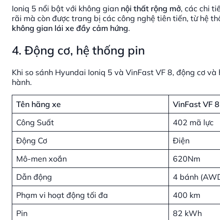
Ioniq 5 nổi bật với không gian
nội thất rộng mở
, các chi t
rãi mà còn được trang bị các công nghệ tiên tiến, từ hệ t
không gian lái xe đầy cảm hứng
.
4. Động cơ, hệ thống pin
Khi so sánh Hyundai Ioniq 5 và VinFast VF 8, động cơ và 
hành.
Tên hãng xe
VinFast VF 8
Công Suất
402 mã lực
Động Cơ
Điện
Mô-men xoắn
620Nm
Dẫn động
4 bánh (AW
Phạm vi hoạt động tối đa
400 km
Pin
82 kWh