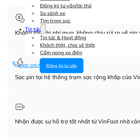
Đăng ký tư vấn/lái thử
So sánh xe
Tìm trạm sạc
Tin tức
Không tốn chi phí mua, không chịu rủi ro về pin v
Tin tức & Hoạt động
Khách thật, chia sẻ thật
Cẩm nang xe điện
1900 2057
Đăng ký tư vấn
Sạc pin tại hệ thống trạm sạc rộng khắp của Vi
Nhận được sự hỗ trợ tốt nhất từ VinFast nhờ côn