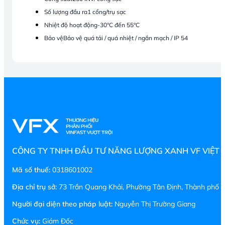
Số lượng đầu ra
1 cổng/trụ sạc
Nhiệt độ hoạt động
-30°C đến 55°C
Bảo vệ
Bảo vệ quá tải / quá nhiệt / ngắn mạch / IP 54
CÔNG TY TNHH ĐẦU TƯ NĂNG LƯỢNG XANH VF VIỆT
Mã số thuế:
0318601002
Địa chỉ trụ sở:
73 Trần Quang Khải, Phường Tân Định, Thành phố H
Người đại diện theo pháp luật:
Nguyễn Thị Trường Giang
Chức vụ:
Giám Đốc