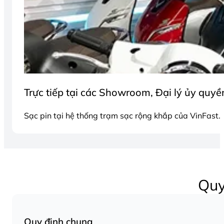
Trực tiếp tại các Showroom, Đại lý ủy quyề
Sạc pin tại hệ thống trạm sạc rộng khắp của VinFast.
Quy
Quy định chung