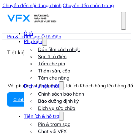
Chuyển đến nội dung chính
Chuyển đến chân trang
Ô tô
Pin & Trạm sạc Ô tô điện
Phụ kiện
Dán film cách nhiệt
Tiết kiệm chi phí
Sạc ô tô điện
Tấm che pin
Thuê pin
Thảm sàn, cốp
Tấm che nắng
Với phương châm luôn đặt lợi ích Khách hàng lên hàng đầu
Dịch vụ hậu mãi
với tất cả các mô hình ch
Chính sách bảo hành
Chính sách thuê pin
Bảo dưỡng định kỳ
Dịch vụ sửa chữa
Tiện ích & hỗ trợ
Pin & trạm sạc
Chat với VFX