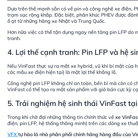
Dựa trên thế mạnh sẵn có về pin và công nghệ xe điện, P
trạm sạc rộng khắp. Đặc biệt, phân khúc PHEV được đánh 
ồ ạt từ những hãng xe Nhật và Trung Quốc.
Hơn nữa việc có thể tận dụng ngay nền tảng pin LFP do m
tranh.
4. Lợi thế cạnh tranh: Pin LFP và hệ s
Nếu VinFast thực sự ra mắt xe hybrid, vũ khí bí mật của h
các mẫu xe điện hiện tại) là một lợi thế khổng lồ.
Công nghệ pin LFP không chỉ an toàn, bền bỉ mà còn có c
VinFast có thể tạo ra một sản phẩm với giá bán cực kỳ c
5. Trải nghiệm hệ sinh thái VinFast tạ
Trong khi chờ đợi những thông tin chính thức về
xe VinFas
điện, pin LFP, hệ thống thông minh) trên các dòng xe thu
VFX
tự hào là nhà phân phối chính hãng hàng đầu của Vi