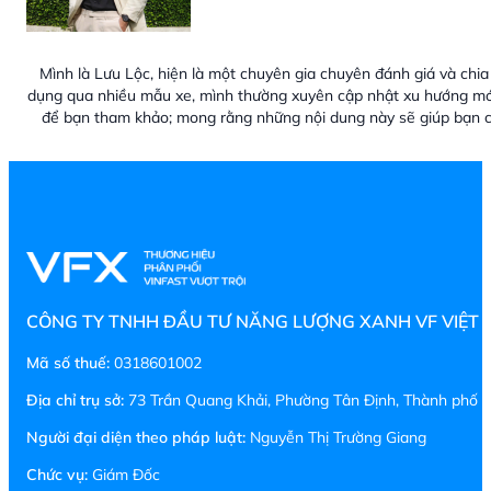
Mình là Lưu Lộc, hiện là một chuyên gia chuyên đánh giá và chia 
dụng qua nhiều mẫu xe, mình thường xuyên cập nhật xu hướng mới
để bạn tham khảo; mong rằng những nội dung này sẽ giúp bạn c
CÔNG TY TNHH ĐẦU TƯ NĂNG LƯỢNG XANH VF VIỆT
Mã số thuế:
0318601002
Địa chỉ trụ sở:
73 Trần Quang Khải, Phường Tân Định, Thành phố H
Người đại diện theo pháp luật:
Nguyễn Thị Trường Giang
Chức vụ:
Giám Đốc