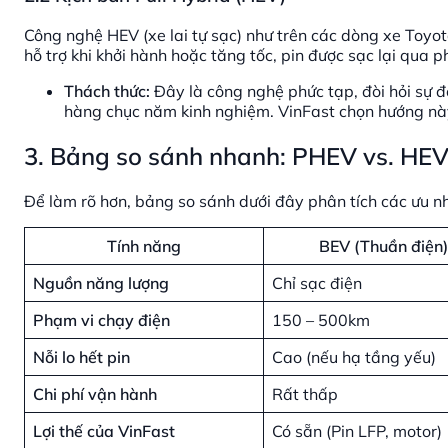
Công nghệ HEV (xe lai tự sạc) như trên các dòng xe Toyo
hỗ trợ khi khởi hành hoặc tăng tốc, pin được sạc lại qua p
Thách thức:
Đây là công nghệ phức tạp, đòi hỏi sự 
hàng chục năm kinh nghiệm. VinFast chọn hướng này s
3. Bảng so sánh nhanh: PHEV vs. HEV 
Để làm rõ hơn, bảng so sánh dưới đây phân tích các ưu n
Tính năng
BEV (Thuần điện)
Nguồn năng lượng
Chỉ sạc điện
Phạm vi chạy điện
150 – 500km
Nỗi lo hết pin
Cao (nếu hạ tầng yếu)
Chi phí vận hành
Rất thấp
Lợi thế của VinFast
Có sẵn (Pin LFP, motor)