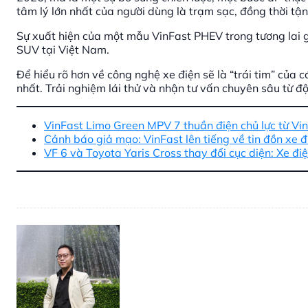
tâm lý lớn nhất của người dùng là trạm sạc, đồng thời t
Sự xuất hiện của một mẫu VinFast PHEV trong tương lai 
SUV tại Việt Nam.
Để hiểu rõ hơn về công nghệ xe điện sẽ là “trái tim” củ
nhất. Trải nghiệm lái thử và nhận tư vấn chuyên sâu từ đ
VinFast Limo Green MPV 7 thuần điện chủ lực từ Vi
Cảnh báo giả mạo: VinFast lên tiếng về tin đồn xe đ
VF 6 và Toyota Yaris Cross thay đổi cục diện: Xe đi