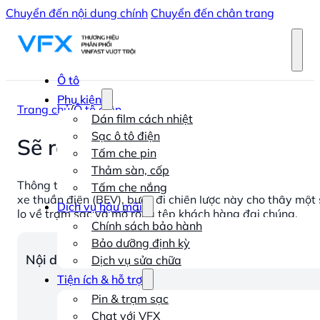
Chuyển đến nội dung chính
Chuyển đến chân trang
Ô tô
Phụ kiện
Trang chủ
/
Ô tô điện
Dán film cách nhiệt
Sạc ô tô điện
Sẽ ra sao khi VinFast tham gi
Tấm che pin
Thảm sàn, cốp
Thông tin VinFast đang phát triển
xe VinFast hybrid
đang 
Tấm che nắng
xe thuần điện (BEV), bước đi chiến lược này cho thấy một 
Dịch vụ hậu mãi
lo về trạm sạc và mở rộng tệp khách hàng đại chúng.
Chính sách bảo hành
Bảo dưỡng định kỳ
Nội dung chính
Dịch vụ sửa chữa
Tiện ích & hỗ trợ
Pin & trạm sạc
Chat với VFX