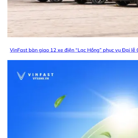
VinFast bàn giao 12 xe điện “Lạc Hồng” phục vụ Đại lễ