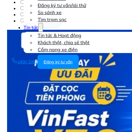
VFX
Đăng ký tư vấn/lái thử
VINFASCINATION
So sánh xe
VinFast
Tìm trạm sạc
VinFast VF 7
Tin tức
Tin tức & Hoạt động
Khách thật, chia sẻ thật
Cẩm nang xe điện
1900 2057
Đăng ký tư vấn