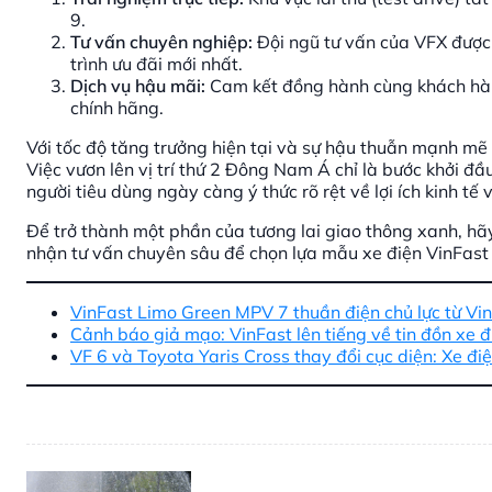
9.
Tư vấn chuyên nghiệp:
Đội ngũ tư vấn của VFX được 
trình ưu đãi mới nhất.
Dịch vụ hậu mãi:
Cam kết đồng hành cùng khách hàng
chính hãng.
Với tốc độ tăng trưởng hiện tại và sự hậu thuẫn mạnh mẽ
Việc vươn lên vị trí thứ 2 Đông Nam Á chỉ là bước khởi đầu
người tiêu dùng ngày càng ý thức rõ rệt về lợi ích kinh tế
Để trở thành một phần của tương lai giao thông xanh, hã
nhận tư vấn chuyên sâu để chọn lựa mẫu xe điện VinFast
VinFast Limo Green MPV 7 thuần điện chủ lực từ Vi
Cảnh báo giả mạo: VinFast lên tiếng về tin đồn xe đ
VF 6 và Toyota Yaris Cross thay đổi cục diện: Xe đi