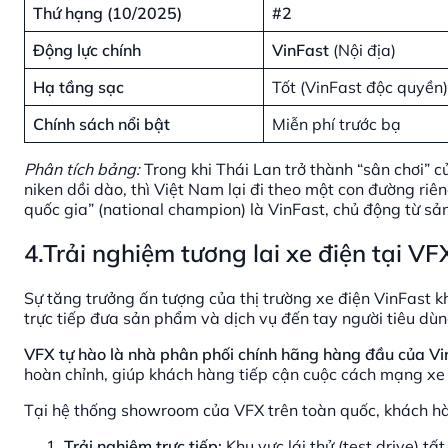
Thứ hạng (10/2025)
#2
Động lực chính
VinFast
(Nội địa)
Hạ tầng sạc
Tốt (VinFast độc quyền)
Chính sách nổi bật
Miễn phí trước bạ
Phân tích bảng:
Trong khi Thái Lan trở thành “sân chơi” 
niken dồi dào, thì Việt Nam lại đi theo một con đường riê
quốc gia” (national champion) là VinFast, chủ động từ sả
4.Trải nghiệm tương lai xe điện tại VF
Sự tăng trưởng ấn tượng của thị trường xe điện VinFast k
trực tiếp đưa sản phẩm và dịch vụ đến tay người tiêu dùn
VFX tự hào là nhà phân phối chính hãng hàng đầu của Vi
hoàn chỉnh, giúp khách hàng tiếp cận cuộc cách mạng xe
Tại hệ thống showroom của VFX trên toàn quốc, khách h
Trải nghiệm trực tiếp:
Khu vực lái thử (test drive) tấ