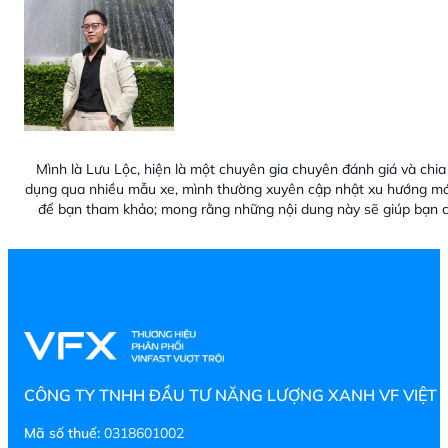
Mình là Lưu Lộc, hiện là một chuyên gia chuyên đánh giá và chia 
dụng qua nhiều mẫu xe, mình thường xuyên cập nhật xu hướng mới
để bạn tham khảo; mong rằng những nội dung này sẽ giúp bạn c
CÔNG TY TNHH ĐẦU TƯ NĂNG LƯỢNG XANH VF VIỆT
Mã số thuế:
0318601002