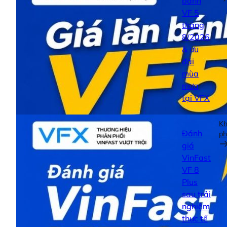
bánh
VF 5
tháng
8/2026
& ưu
đãi
mùa
mưa
tại VFX
K
Đánh
ph
giá
VinFast
VF 8
Plus
sau trải
nghiệm
thực tế