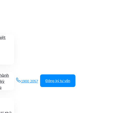
iệt
 hành
Đăng ký tư vấn
 kỳ
1900 2057
a