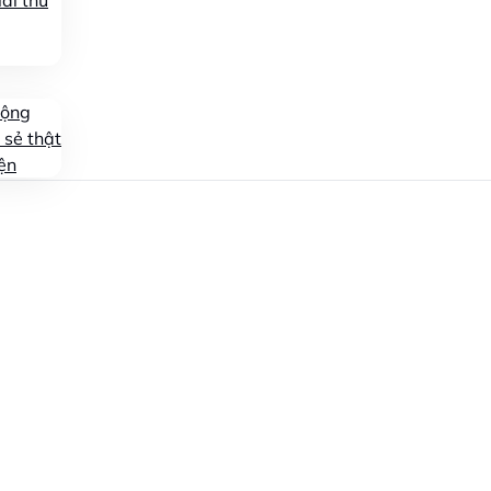
ái thử
động
 sẻ thật
ện