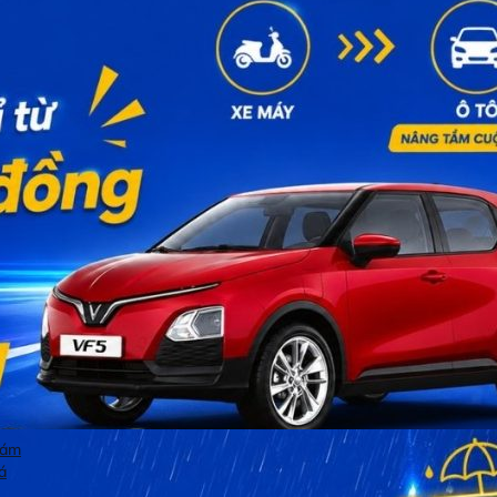
hám
á