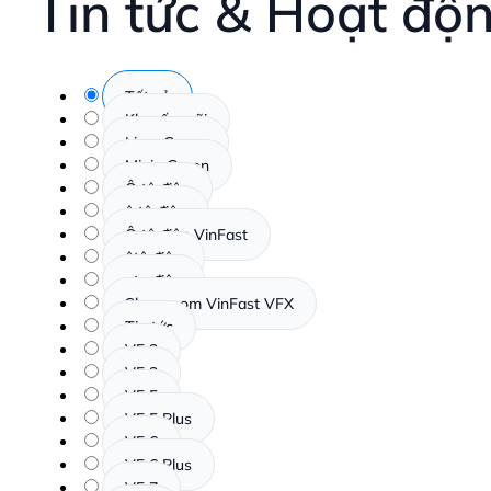
Tin tức & Hoạt độ
Tất cả
Khuyến mãi
Limo Green
Minio Green
Ô tô điện
ô tô điện
Ô tô điện VinFast
ôtô điện
oto điện
Showroom VinFast VFX
Tin tức
VF 2
VF 3
VF 5
VF 5 Plus
VF 6
VF 6 Plus
VF 7