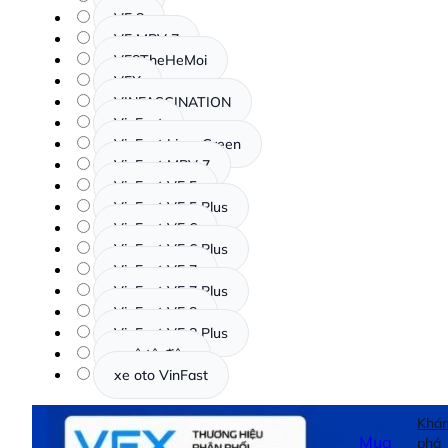
VF 8
VF MPV 7
VF8TheHeMoi
VFX
VINFASCINATION
VinFast
VinFast Limo Green
VinFast MPV 7
VinFast VF 5
VinFast VF 5 Plus
VinFast VF 6
VinFast VF 6 Plus
VinFast VF 7
VinFast VF 7 Plus
VinFast VF 8
VinFast VF 8 Plus
xe ô tô điện
xe oto VinFast
Khá
Mua
phá