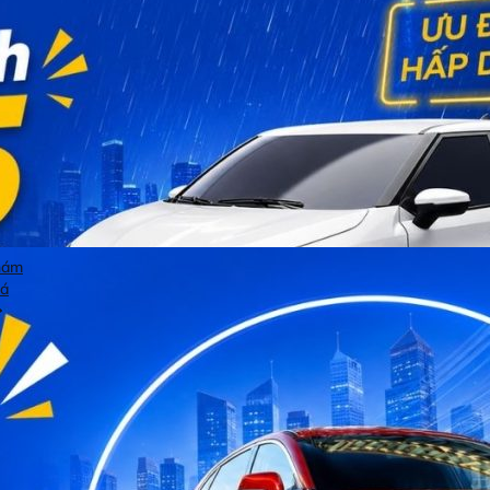
hám
á