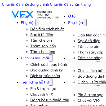
Chuyển đến nội dung chính
Chuyển đến chân trang
Ô tô
Ô tô
Phụ kiện
Phụ kiện
Dán film cách nhiệt
Sạc ô tô điện
Dán film cách nh
Tấm che pin
Sạc ô tô điện
Thảm sàn, cốp
Tấm che pin
Tấm che nắng
Thảm sàn, cốp
Tấm che nắng
Dịch vụ hậu mãi
Dịch vụ hậu mãi
Chính sách bảo hành
Bảo dưỡng định kỳ
Chính sách bảo
Dịch vụ sửa chữa
Bảo dưỡng định
Dịch vụ sửa chữ
Tiện ích & hỗ trợ
Tiện ích & hỗ trợ
Pin & trạm sạc
Chat với VFX
Pin & trạm sạc
Đăng ký tư vấn/lái thử
Chat với VFX
So sánh xe