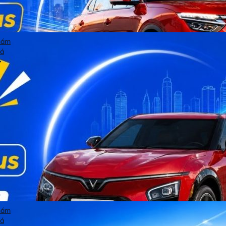
hám
á
hám
á