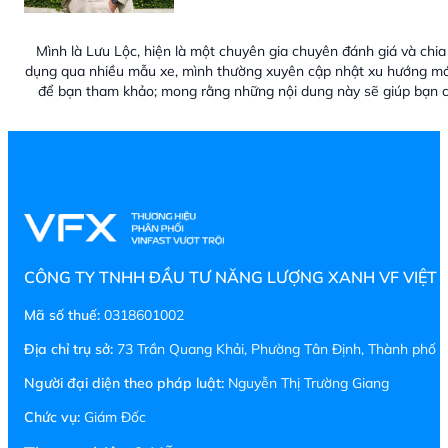
Mình là Lưu Lộc, hiện là một chuyên gia chuyên đánh giá và chia 
dụng qua nhiều mẫu xe, mình thường xuyên cập nhật xu hướng mới
để bạn tham khảo; mong rằng những nội dung này sẽ giúp bạn c
CÔNG TY TNHH ĐẦU TƯ NĂNG LƯỢNG XANH VF VIỆT
Mã số thuế:
0318601002
Địa chỉ trụ sở:
73 Trần Quang Khải, Phường Tân Định, Thành phố H
Người đại diện theo pháp luật:
Nguyễn Thị Trường Giang
Chức vụ:
Giám Đốc