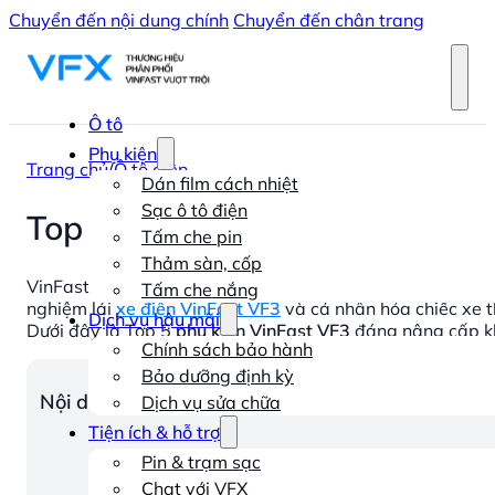
Chuyển đến nội dung chính
Chuyển đến chân trang
Ô tô
Phụ kiện
Trang chủ
/
Ô tô điện
Dán film cách nhiệt
Sạc ô tô điện
Top 5 trang bị đáng nâng cấp 
Tấm che pin
Thảm sàn, cốp
VinFast VF3, mẫu SUV đô thị nhỏ gọn, sở hữu thiết kế trẻ 
Tấm che nắng
nghiệm lái
xe điện VinFast VF3
và cá nhân hóa chiếc xe t
Dịch vụ hậu mãi
Dưới đây là Top 5
phụ kiện VinFast VF3
đáng nâng cấp kh
Chính sách bảo hành
Bảo dưỡng định kỳ
Nội dung chính
Dịch vụ sửa chữa
Tiện ích & hỗ trợ
Pin & trạm sạc
Chat với VFX