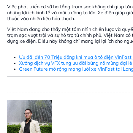
Việc phát triển cơ sở hạ tầng trạm sạc không chỉ giúp tă
những lợi ích kinh tế và môi trường to lớn. Xe điện giúp gi
thuộc vào nhiên liệu hóa thạch.
Việt Nam đang cho thấy một tầm nhìn chiến lược và quyết
trạm sạc vượt trội và sự hỗ trợ từ chính phủ, Việt Nam c
dụng xe điện. Điều này không chỉ mang lại lợi ích cho ng
Ưu đãi đến 70 Triệu đồng khi mua ô tô điện VinFast 
Xưởng dịch vụ VFX tung ưu đãi bừng nổ mừng đại lễ
Green Future mở rộng mạng lưới xe VinFast tại Lon