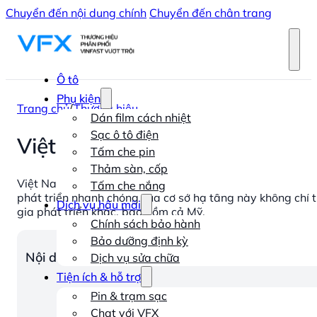
Chuyển đến nội dung chính
Chuyển đến chân trang
Ô tô
Phụ kiện
Trang chủ
/
Thương hiệu
Dán film cách nhiệt
Sạc ô tô điện
Việt Nam dẫn đầu thế giới về 
Tấm che pin
Thảm sàn, cốp
Việt Nam đang nổi lên như một quốc gia dẫn đầu trong cu
Tấm che nắng
phát triển nhanh chóng của cơ sở hạ tầng này không chỉ 
Dịch vụ hậu mãi
gia phát triển khác, bao gồm cả Mỹ.
Chính sách bảo hành
Bảo dưỡng định kỳ
Nội dung chính
Dịch vụ sửa chữa
Tiện ích & hỗ trợ
Pin & trạm sạc
Chat với VFX