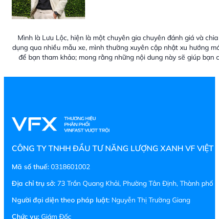
Mình là Lưu Lộc, hiện là một chuyên gia chuyên đánh giá và chia 
dụng qua nhiều mẫu xe, mình thường xuyên cập nhật xu hướng mới
để bạn tham khảo; mong rằng những nội dung này sẽ giúp bạn c
CÔNG TY TNHH ĐẦU TƯ NĂNG LƯỢNG XANH VF VIỆT
Mã số thuế:
0318601002
Địa chỉ trụ sở:
73 Trần Quang Khải, Phường Tân Định, Thành phố H
Người đại diện theo pháp luật:
Nguyễn Thị Trường Giang
Chức vụ:
Giám Đốc