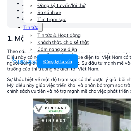
1. Mật độ trạm sạc ô tô điện vượt trội
Đăng ký tư vấn/lái thử
2. Chính sách và đầu tư
So sánh xe
3. Thúc đẩy phát triển ô tô điện
Tìm trạm sạc
Tin tức
Tin tức & Hoạt động
1. Mật độ trạm sạc ô tô điện vượt trội
Khách thật, chia sẻ thật
Cẩm nang xe điện
Theo các báo cáo gần đây, Việt Nam có mật độ trạm sạc x
Điều này có nghĩa là người dùng xe điện tại Việt Nam có 
1900 2057
Đăng ký tư vấn
người dùng ở nhiều quốc gia khác. Sự đầu tư mạnh mẽ vào
trưởng của thị trường xe điện tại Việt Nam.
Sự khác biệt về mật độ trạm sạc có thể được lý giải bởi n
Mỹ, điều này giúp việc triển khai và phân bổ trạm sạc tr
chính sách ưu tiên và hỗ trợ mạnh mẽ cho việc phát triển 