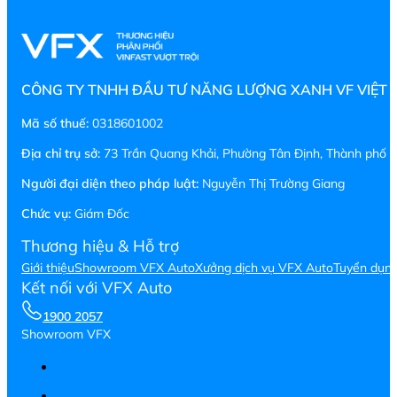
CÔNG TY TNHH ĐẦU TƯ NĂNG LƯỢNG XANH VF VIỆT
Mã số thuế:
0318601002
Địa chỉ trụ sở:
73 Trần Quang Khải, Phường Tân Định, Thành phố H
Người đại diện theo pháp luật:
Nguyễn Thị Trường Giang
Chức vụ:
Giám Đốc
Thương hiệu & Hỗ trợ
Giới thiệu
Showroom VFX Auto
Xưởng dịch vụ VFX Auto
Tuyển dụn
Kết nối với VFX Auto
1900 2057
Showroom VFX