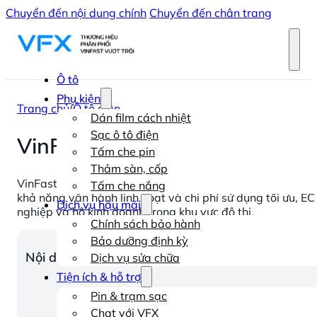
Chuyển đến nội dung chính
Chuyển đến chân trang
Ô tô
Phụ kiện
Trang chủ
/
Ô tô điện
Dán film cách nhiệt
Sạc ô tô điện
VinFast EC Van: Mọi thông số 
Tấm che pin
Thảm sàn, cốp
VinFast EC Van chính thức gia nhập thị trường, mang đến
Tấm che nắng
khả năng vận hành linh hoạt và chi phí sử dụng tối ưu, E
Dịch vụ hậu mãi
nghiệp và hộ kinh doanh trong khu vực đô thị.
Chính sách bảo hành
Bảo dưỡng định kỳ
Nội dung chính
Dịch vụ sửa chữa
Tiện ích & hỗ trợ
Pin & trạm sạc
Chat với VFX