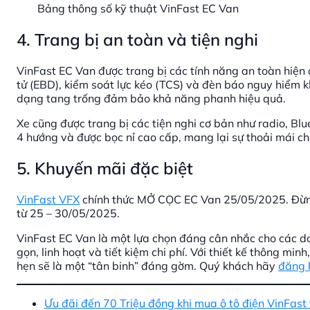
Bảng thông số kỹ thuật VinFast EC Van
4. Trang bị an toàn và tiện nghi
VinFast EC Van được trang bị các tính năng an toàn hiện
tử (EBD), kiểm soát lực kéo (TCS) và đèn báo nguy hiểm 
dạng tang trống đảm bảo khả năng phanh hiệu quả.
Xe cũng được trang bị các tiện nghi cơ bản như radio, Blu
4 hướng và được bọc nỉ cao cấp, mang lại sự thoải mái cho
5. Khuyến mãi đặc biệt
VinFast VFX
chính thức MỞ CỌC EC Van 25/05/2025. Đừng
từ 25 – 30/05/2025.
VinFast EC Van là một lựa chọn đáng cân nhắc cho các d
gọn, linh hoạt và tiết kiệm chi phí. Với thiết kế thông mi
hẹn sẽ là một “tân binh” đáng gờm. Quý khách hãy
đăng k
Ưu đãi đến 70 Triệu đồng khi mua ô tô điện VinFast 