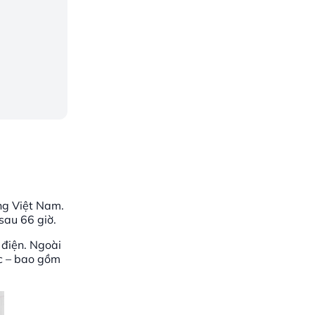
ng Việt Nam.
sau 66 giờ.
 điện. Ngoài
c – bao gồm