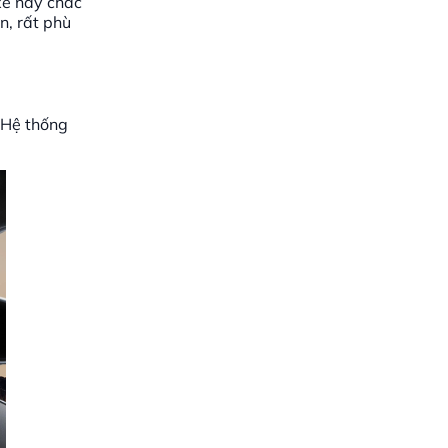
xe này chắc
n, rất phù
 Hệ thống