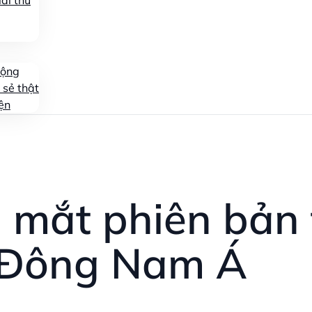
ái thử
động
 sẻ thật
ện
a mắt phiên bản 
o Đông Nam Á