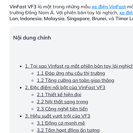
VinFast VF3
là một trong những mẫu
xe điện VinFast
mới
trường Đông Nam Á. Với phiên bản tay lái nghịch,
xe đi
Lan
,
Indonesia
,
Malaysia
,
Singapore
,
Brunei
, và
Timor L
Nội dung chính
1. Tại sao Vinfast ra mắt phiên bản tay lái nghịc
1.1 Đáp ứng nhu cầu thị trường
1.2 Tăng cường an toàn giao thông
2. Đặc điểm nổi bật của VinFast VF3
2.1 Thiết kế hiện đại
2.2 Nội thất sang trọng
2.3 Công nghệ tiên tiến
3. Hiệu suất vượt trội của VF3
3.1 Động cơ mạnh mẽ
3.2 Tầm hoạt động ấn tượng