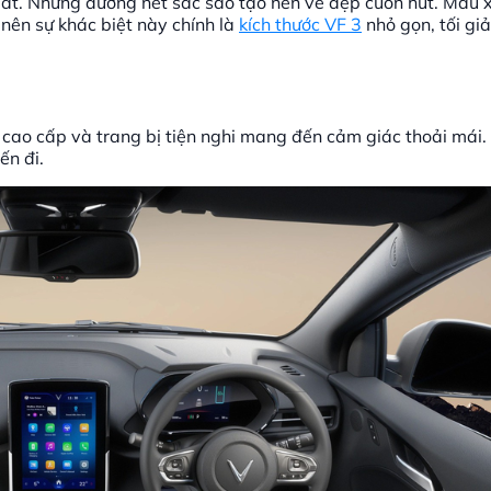
 mắt. Những đường nét sắc sảo tạo nên vẻ đẹp cuốn hút. Mẫu 
 nên sự khác biệt này chính là
kích thước VF 3
nhỏ gọn, tối giả
u cao cấp và trang bị tiện nghi mang đến cảm giác thoải mái.
ến đi.