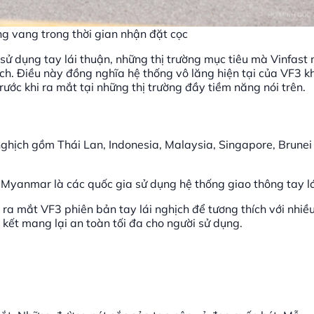
ng vang trong thời gian nhận đặt cọc
 sử dụng tay lái thuận, những thị trường mục tiêu mà Vinfas
ghịch. Điều này đồng nghĩa hệ thống vô lăng hiện tại của VF3 
ớc khi ra mắt tại những thị trường đầy tiềm năng nói trên.
nghịch gồm Thái Lan, Indonesia, Malaysia, Singapore, Brunei
 Myanmar là các quốc gia sử dụng hệ thống giao thông tay lá
ẽ ra mắt VF3 phiên bản tay lái nghịch để tương thích với nhiều
kết mang lại an toàn tối đa cho người sử dụng.