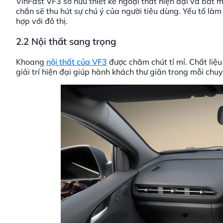
VinFast VF3 sở hữu thiết kế ngoại thất hiện đại và bắt
chắn sẽ thu hút sự chú ý của người tiêu dùng. Yếu tố làm
hợp với đô thị.
2.2 Nội thất sang trọng
Khoang
nội thất của VF3
được chăm chút tỉ mỉ. Chất liệ
giải trí hiện đại giúp hành khách thư giãn trong mỗi chuy