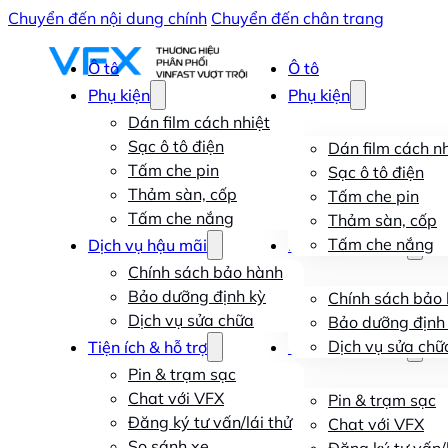
Chuyển đến nội dung chính
Chuyển đến chân trang
Ô tô
Ô tô
Phụ kiện
Phụ kiện
Dán film cách nhiệt
Sạc ô tô điện
Dán film cách nh
Tấm che pin
Sạc ô tô điện
Thảm sàn, cốp
Tấm che pin
Tấm che nắng
Thảm sàn, cốp
Tấm che nắng
Dịch vụ hậu mãi
Dịch vụ hậu mãi
Chính sách bảo hành
Bảo dưỡng định kỳ
Chính sách bảo
Dịch vụ sửa chữa
Bảo dưỡng định
Dịch vụ sửa chữ
Tiện ích & hỗ trợ
Tiện ích & hỗ trợ
Pin & trạm sạc
Chat với VFX
Pin & trạm sạc
Đăng ký tư vấn/lái thử
Chat với VFX
So sánh xe