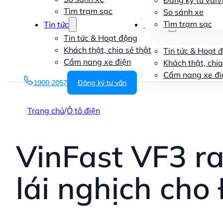
Đăng ký tư vấn/l
Tìm trạm sạc
So sánh xe
Tìm trạm sạc
Tin tức
Tin tức
Tin tức & Hoạt động
Khách thật, chia sẻ thật
Tin tức & Hoạt 
Cẩm nang xe điện
Khách thật, chia
Cẩm nang xe đi
1900 2057
Đăng ký tư vấn
Trang chủ
/
Ô tô điện
VinFast VF3 r
lái nghịch ch