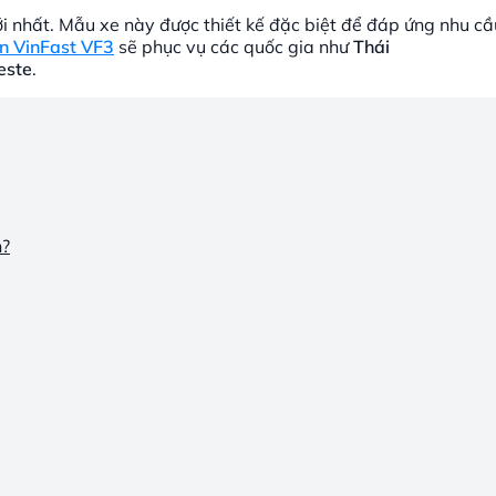
 nhất. Mẫu xe này được thiết kế đặc biệt để đáp ứng nhu cầ
ện VinFast VF3
sẽ phục vụ các quốc gia như
Thái
este
.
h?