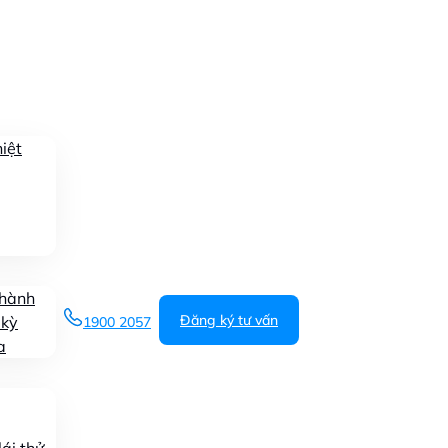
iệt
 hành
Đăng ký tư vấn
 kỳ
1900 2057
a