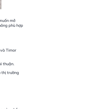
t muốn mở
không phù hợp
 và Timor
i thuận.
 thị trường