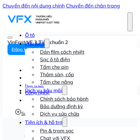
Chuyển đến nội dung chính
Chuyển đến chân trang
Ô tô
VinFast VF 3 Tiêu chuẩn 2
Phụ kiện
Đăng ký tư vấn
Dán film cách nhiệt
Sạc ô tô điện
Tấm che pin
Tổng quan
Thảm sàn, cốp
Ngoại thất
Tấm che nắng
Nội thất
Dịch vụ hậu mãi
Công nghệ
Chính sách bảo hành
Thông số kỹ thuật
Bảo dưỡng định kỳ
So sánh xe
Dịch vụ sửa chữa
1900 2057
Tiện ích & hỗ trợ
Pin & trạm sạc
VinFast VF 3 Tiêu chuẩn 2
Chat với VFX