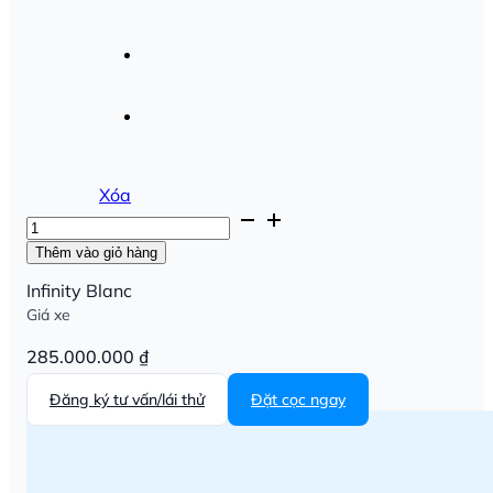
Xóa
VinFast
VF
Thêm vào giỏ hàng
3
Tiêu
Infinity Blanc
chuẩn
Giá xe
2
số
285.000.000
₫
lượng
Đăng ký tư vấn/lái thử
Đặt cọc ngay