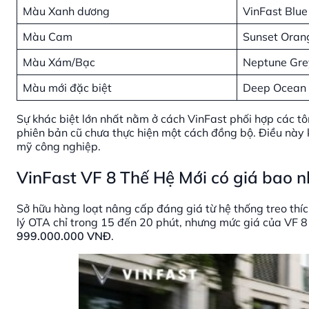
Màu Xanh dương
VinFast Blue
Màu Cam
Sunset Oran
Màu Xám/Bạc
Neptune Grey
Màu mới đặc biệt
Deep Ocean 
Sự khác biệt lớn nhất nằm ở cách VinFast phối hợp các t
phiên bản cũ chưa thực hiện một cách đồng bộ. Điều này 
mỹ công nghiệp.
VinFast VF 8 Thế Hệ Mới có giá bao n
Sở hữu hàng loạt nâng cấp đáng giá từ hệ thống treo thíc
lý OTA chỉ trong 15 đến 20 phút, nhưng mức giá của VF 8 
999.000.000 VNĐ
.