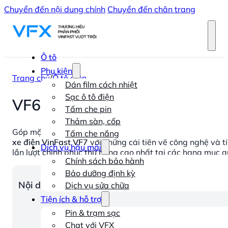
Chuyển đến nội dung chính
Chuyển đến chân trang
Ô tô
Phụ kiện
Trang chủ
/
Ô tô điện
Dán film cách nhiệt
Sạc ô tô điện
VF6 và VF7 chinh phục 4 giải
Tấm che pin
Thảm sàn, cốp
Góp mặt tại Gala trao giải Better Choice Awards (BCA
Tấm che nắng
xe điện VinFast VF7
với những cải tiến về công nghệ và t
Dịch vụ hậu mãi
lần lượt chinh phục thứ hạng cao nhất tại các hạng mục q
Chính sách bảo hành
Bảo dưỡng định kỳ
Nội dung chính
Dịch vụ sửa chữa
Tiện ích & hỗ trợ
Pin & trạm sạc
Chat với VFX