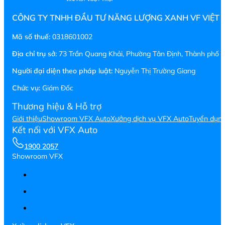
CÔNG TY TNHH ĐẦU TƯ NĂNG LƯỢNG XANH VF VIỆT
Mã số thuế:
0318601002
Địa chỉ trụ sở:
73 Trần Quang Khải, Phường Tân Định, Thành phố H
Người đại diện theo pháp luật:
Nguyễn Thị Trường Giang
Chức vụ:
Giám Đốc
Thương hiệu & Hỗ trợ
Giới thiệu
Showroom VFX Auto
Xưởng dịch vụ VFX Auto
Tuyển dụn
Kết nối với VFX Auto
1900 2057
Showroom VFX