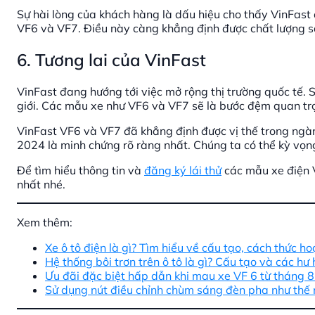
Sự hài lòng của khách hàng là dấu hiệu cho thấy VinFast 
VF6 và VF7. Điều này càng khẳng định được chất lượng 
6. Tương lai của VinFast
VinFast đang hướng tới việc mở rộng thị trường quốc tế.
giới. Các mẫu xe như VF6 và VF7 sẽ là bước đệm quan trọ
VinFast VF6 và VF7 đã khẳng định được vị thế trong ngàn
2024 là minh chứng rõ ràng nhất. Chúng ta có thể kỳ vọng
Để tìm hiểu thông tin và
đăng ký lái thử
các mẫu xe điện V
nhất nhé.
Xem thêm:
Xe ô tô điện là gì? Tìm hiểu về cấu tạo, cách thức ho
Hệ thống bôi trơn trên ô tô là gì? Cấu tạo và các h
Ưu đãi đặc biệt hấp dẫn khi mau xe VF 6 từ tháng 
Sử dụng nút điều chỉnh chùm sáng đèn pha như thế 