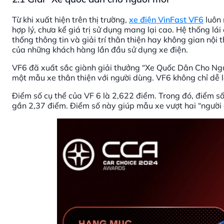
Từ khi xuất hiện trên thị trường,
xe điện VinFast VF6
luôn 
hợp lý, chưa kể giá trị sử dụng mang lại cao. Hệ thống l
thống thông tin và giải trí thân thiện hay không gian nội 
của những khách hàng lần đầu sử dụng xe điện.
VF6 đã xuất sắc giành giải thưởng “Xe Quốc Dân Cho Ngườ
một mẫu xe thân thiện với người dùng. VF6 không chỉ dễ lá
Điểm số cụ thể của VF 6 là 2,622 điểm. Trong đó, điểm số
gần 2,37 điểm. Điểm số này giúp mẫu xe vượt hai “người