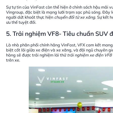
Sự tự tin của VinFast còn thể hiện ở chính sách hậu mãi v
Vingroup, đặc biệt là mạng lưới trạm sạc phủ sóng. Đây 
người dứt khoát thực hiện
chuyển đổi từ xe xăng
. Sự kết 
ưu thế tuyệt đối.
5. Trải nghiệm VF8- Tiêu chuẩn SUV 
Là nhà phân phối chính hãng VinFast, VFX cam kết mang 
biệt cốt lõi giữa xe điện và xe xăng, và đội ngũ chuyên g
hàng sẽ được trải nghiệm lái thử
trải nghiệm xe điện VF8
trên xe.