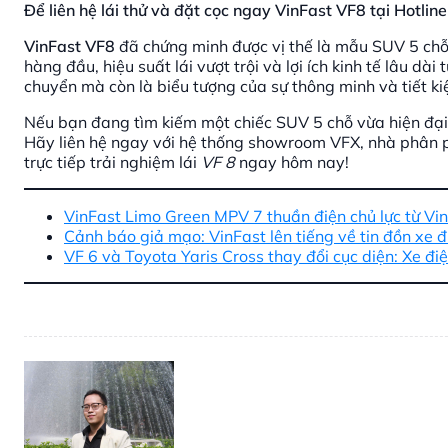
Để liên hệ lái thử và đặt cọc ngay VinFast VF8 tại Hotl
VinFast VF8
đã chứng minh được vị thế là mẫu SUV 5 ch
hàng đầu, hiệu suất lái vượt trội và lợi ích kinh tế lâu dài 
chuyển mà còn là biểu tượng của sự thông minh và tiết k
Nếu bạn đang tìm kiếm một chiếc SUV 5 chỗ vừa hiện đại, 
Hãy liên hệ ngay với hệ thống showroom VFX, nhà phân ph
trực tiếp trải nghiệm lái
VF 8
ngay hôm nay!
VinFast Limo Green MPV 7 thuần điện chủ lực từ Vi
Cảnh báo giả mạo: VinFast lên tiếng về tin đồn xe đ
VF 6 và Toyota Yaris Cross thay đổi cục diện: Xe đi