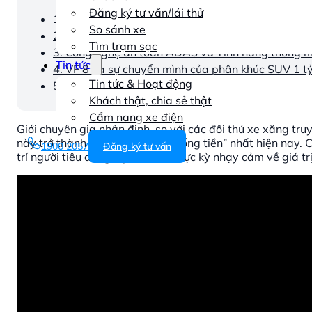
Đăng ký tư vấn/lái thử
1. Giá trị vượt trội: Vì sao VF8 là lựa chọn thông 
So sánh xe
2. Hiệu suất và Trải nghiệm Lái: VF 8 thiết lập tiê
Tìm trạm sạc
3. Công nghệ an toàn ADAS và Tính năng thông m
Tin tức
4. VF 8 và sự chuyển mình của phân khúc SUV 1 t
Tin tức & Hoạt động
5. Trải nghiệm VF8- Tiêu chuẩn SUV điện hàng đầ
Khách thật, chia sẻ thật
Cẩm nang xe điện
Giới chuyên gia nhận định, so với các đối thủ xe xăng tru
này trở thành lựa chọn “đáng xuống tiền” nhất hiện nay.
1900 2057
Đăng ký tư vấn
trí người tiêu dùng ở phân khúc cực kỳ nhạy cảm về giá trị