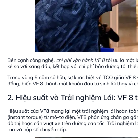
Bên cạnh công nghệ,
chi phí vận hành VF 8
tối ưu là một 
kể so với xăng dầu, kết hợp với chi phí bảo dưỡng tối thi
Trong vòng 5 năm sở hữu, sự khác biệt về TCO giữa VF 8 
đồng, biến VF 8 thành một khoản đầu tư sinh lời thay vì chỉ
2. Hiệu suất và Trải nghiệm Lái:
VF 8
t
Hiệu suất của
VF8
mang lại một trải nghiệm lái hoàn toàn
(instant torque) từ mô-tơ điện, VF8 phản ứng chân ga gần
đô thị hoặc cần vượt xe trên đường cao tốc. Trải nghiệm 
tua và hộp số chuyển cấp.