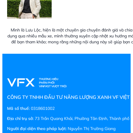
Mình là Lưu Lộc, hiện là một chuyên gia chuyên đánh giá và chia 
dụng qua nhiều mẫu xe, mình thường xuyên cập nhật xu hướng mới
để bạn tham khảo; mong rằng những nội dung này sẽ giúp bạn c
CÔNG TY TNHH ĐẦU TƯ NĂNG LƯỢNG XANH VF VIỆT
Mã số thuế:
0318601002
Địa chỉ trụ sở:
73 Trần Quang Khải, Phường Tân Định, Thành phố H
Người đại diện theo pháp luật:
Nguyễn Thị Trường Giang