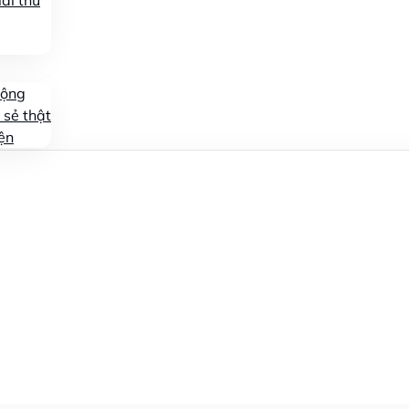
ái thử
động
 sẻ thật
ện