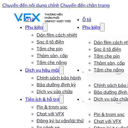
Chuyển đến nội dung chính
Chuyển đến chân trang
Ô tô
Ô tô
Phụ kiện
Phụ kiện
Dán film cách nhiệt
Sạc ô tô điện
Dán film cách nh
Tấm che pin
Sạc ô tô điện
Thảm sàn, cốp
Tấm che pin
Tấm che nắng
Thảm sàn, cốp
Tấm che nắng
Dịch vụ hậu mãi
Dịch vụ hậu mãi
Chính sách bảo hành
Bảo dưỡng định kỳ
Chính sách bảo
Dịch vụ sửa chữa
Bảo dưỡng định
Dịch vụ sửa chữ
Tiện ích & hỗ trợ
Tiện ích & hỗ trợ
Pin & trạm sạc
Chat với VFX
Pin & trạm sạc
Đăng ký tư vấn/lái thử
Chat với VFX
So sánh xe