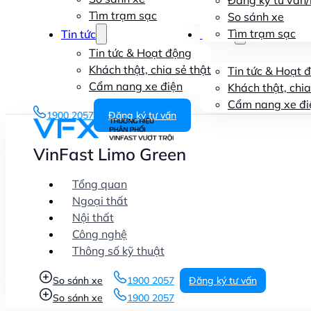
Đăng ký tư vấn/l
Tìm trạm sạc
So sánh xe
Tìm trạm sạc
Tin tức
Tin tức
Tin tức & Hoạt động
Khách thật, chia sẻ thật
Tin tức & Hoạt 
Cẩm nang xe điện
Khách thật, chia
Cẩm nang xe đi
1900 2057
Đăng ký tư vấn
VinFast Limo Green
Tổng quan
Ngoại thất
Nội thất
Công nghệ
Thông số kỹ thuật
So sánh xe
1900 2057
Đăng ký tư vấn
So sánh xe
1900 2057