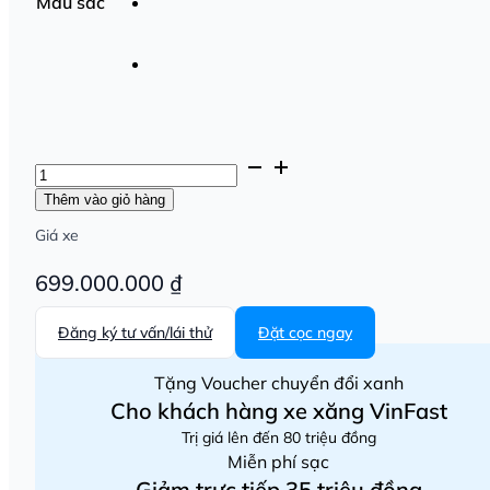
Màu sắc
VinFast
Limo
Thêm vào giỏ hàng
Green
số
Giá xe
lượng
699.000.000
₫
Đăng ký tư vấn/lái thử
Đặt cọc ngay
Tặng Voucher chuyển đổi xanh
Cho khách hàng xe xăng VinFast
Trị giá lên đến 80 triệu đồng
Miễn phí sạc
Giảm trực tiếp 35 triệu đồng