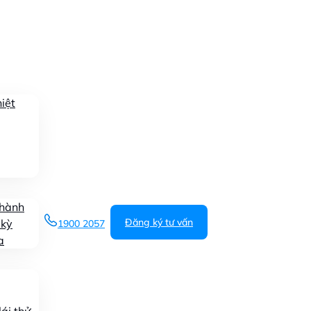
iệt
 hành
Đăng ký tư vấn
 kỳ
1900 2057
a