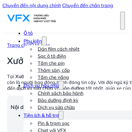
Chuyển đến nội dung chính
Chuyển đến chân trang
Ô tô
Phụ kiện
Trang chủ
/
Ô tô điện
Dán film cách nhiệt
Sạc ô tô điện
Xưởng Dịch Vụ VFX: Sửa chữa,
Tấm che pin
Thảm sàn, cốp
Tại
Xưởng Dịch Vụ VinFast Việt Nam
, chúng tôi hiểu rằng
Tấm che nắng
còn là người bạn đồng hành đáng tin cậy. Với đội ngũ kỹ th
Dịch vụ hậu mãi
đến
dịch vụ sửa chữa
và
bảo dưỡng
tốt nhất, giúp xe của 
Chính sách bảo hành
Bảo dưỡng định kỳ
Nội dung chính
Dịch vụ sửa chữa
Tiện ích & hỗ trợ
Pin & trạm sạc
Chat với VFX