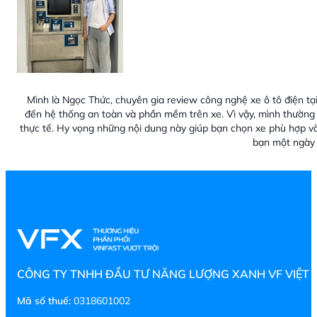
Mình là Ngọc Thức, chuyên gia review công nghệ xe ô tô điện tại
đến hệ thống an toàn và phần mềm trên xe. Vì vậy, mình thường 
thực tế. Hy vọng những nội dung này giúp bạn chọn xe phù hợp v
bạn một ngày 
CÔNG TY TNHH ĐẦU TƯ NĂNG LƯỢNG XANH VF VIỆT
Mã số thuế:
0318601002