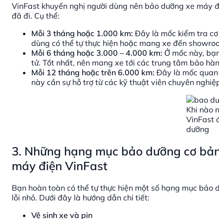
VinFast khuyến nghị người dùng nên bảo dưỡng xe máy điệ
đã đi. Cụ thể:
Mỗi 3 tháng hoặc 1.000 km:
Đây là mốc kiểm tra cơ 
dùng có thể tự thực hiện hoặc mang xe đến showro
Mỗi 6 tháng hoặc 3.000 – 4.000 km:
Ở mốc này, bạn
tử. Tốt nhất, nên mang xe tới các trung tâm bảo h
Mỗi 12 tháng hoặc trên 6.000 km:
Đây là mốc quan t
này cần sự hỗ trợ từ các kỹ thuật viên chuyên nghi
Khi nào 
VinFast 
dưỡng
3. Những hạng mục bảo dưỡng cơ bản n
máy điện VinFast
Bạn hoàn toàn có thể tự thực hiện một số hạng mục bảo dưỡ
lỗi nhỏ. Dưới đây là hướng dẫn chi tiết:
Vệ sinh xe và pin