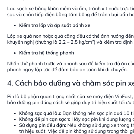
Lau sạch xe bằng khăn mềm và ẩm, tránh xịt nước trực t
sạc và chân tiếp điện bằng tăm bông để tránh bụi bẩn h
Kiểm tra lốp và áp suất bánh xe
Lốp xe quá non hoặc quá căng đều có thể ảnh hưởng đến 
khuyến nghị (thường là 2.2 – 2.5 kg/cm²) và kiểm tra địn
Kiểm tra hệ thống phanh
Nhấn thử phanh trước và phanh sau để kiểm tra độ ăn củ
phanh ngay lập tức để đảm bảo an toàn khi di chuyển.
4. Cách bảo dưỡng và chăm sóc pin x
Pin là bộ phận quan trọng nhất của xe máy điện VinFast, 
bảo dưỡng pin đúng cách sẽ giúp duy trì hiệu suất tối ưu t
Không sạc quá lâu:
Bạn không nên sạc pin quá 10 tiế
Không để pin cạn sạch:
Hãy sạc pin khi dung lượng c
Sử dụng pin đều đặn:
Nếu không sử dụng xe trong th
trì hiệu suất. Việc để pin không sử dụng trong thời g