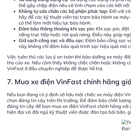
thể gây chập điện nếu vô tình chạm vào các kết nối 
Không tự sửa chữa các bộ phận phức tạp:
Đối với cá
hãy để các kỹ thuật viên tại trạm bảo hành xe máy 
có thể làm mất hiệu lực bảo hành.
Đảm bảo thông thoáng khi sạc pin:
Khi sạc pin, đặt
nắng trực tiếp hoặc nơi quá nóng. Điều này giúp ng
Giữ sạch cổng sạc và đầu sạc:
Đảm bảo cổng sạc và 
này không chỉ đảm bảo quá trình sạc hiệu quả mà 
Việc tuân thủ các lưu ý an toàn khi bảo dưỡng xe máy đi
thọ của xe. Nếu cảm thấy không chắc chắn hoặc không c
VinFast ở đâu chuyên nghiệp để được hỗ trợ.
7. Mua xe điện VinFast chính hãng giá
Nếu bạn đang có ý định sở hữu một chiếc xe máy điện Vin
chọn đáng tin cậy trên thị trường. Để đảm bảo chất lượn
đáng tin cậy để bạn mua xe điện VinFast chính hãng với g
hiện đại và đội ngũ kỹ thuật viên được đào tạo bài bản, 
Đại 