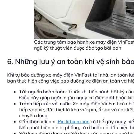
Các trung tâm bảo hành xe máy điện VinFast c
ngũ kỹ thuật viên được đào tạo bài bản
6. Những lưu ý an toàn khi vệ sinh bả
Khi tự bảo dưỡng xe máy điện VinFast tại nhà, an toàn lu
bạn thực hiện công việc bảo dưỡng xe điện an toàn và hi
Tắt nguồn hoàn toàn:
Trước khi tiến hành bất kỳ cô
Điều này giúp ngăn ngừa nguy cơ điện giật hoặc kíc
Tránh tiếp xúc với nước:
Xe máy điện VinFast có nhiều
tiếp vào xe, đặc biệt là khu vực pin, ổ sạc và các 
chuyên dụng.
Cẩn thận với pin:
Pin lithium-ion
có thể gây nguy hiể
Nếu phát hiện pin bị phồng, rò rỉ hoặc có dấu hiệu 
Sử dụng đúng dụng cụ:
Sử dụng các dụng cụ phù hợp