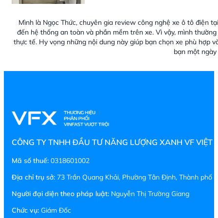
Mình là Ngọc Thức, chuyên gia review công nghệ xe ô tô điện tại
đến hệ thống an toàn và phần mềm trên xe. Vì vậy, mình thường 
thực tế. Hy vọng những nội dung này giúp bạn chọn xe phù hợp v
bạn một ngày 
CÔNG TY TNHH ĐẦU TƯ NĂNG LƯỢNG XANH VF VIỆT
Mã số thuế:
0318601002
Địa chỉ trụ sở:
73 Trần Quang Khải, Phường Tân Định, Thành phố H
Người đại diện theo pháp luật:
Nguyễn Thị Trường Giang
Chức vụ:
Giám Đốc