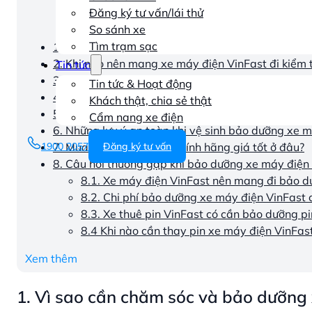
Đăng ký tư vấn/lái thử
So sánh xe
Tìm trạm sạc
1. Vì sao cần chăm sóc và bảo dưỡng xe máy điện
2. Khi nào nên mang xe máy điện VinFast đi kiểm
Tin tức
3. Những hạng mục bảo dưỡng cơ bản người dùng có
Tin tức & Hoạt động
4. Cách bảo dưỡng và chăm sóc pin xe máy điện 
Khách thật, chia sẻ thật
5. Bảo dưỡng chuyên sâu tại đại lý cho xe máy đi
Cẩm nang xe điện
6. Những lưu ý an toàn khi vệ sinh bảo dưỡng xe m
7. Mua xe điện VinFast chính hãng giá tốt ở đâu?
1900 2057
Đăng ký tư vấn
8. Câu hỏi thường gặp khi bảo dưỡng xe máy điện
8.1. Xe máy điện VinFast nên mang đi bảo d
8.2. Chi phí bảo dưỡng xe máy điện VinFast 
8.3. Xe thuê pin VinFast có cần bảo dưỡng p
8.4 Khi nào cần thay pin xe máy điện VinFas
Xem thêm
1. Vì sao cần chăm sóc và bảo dưỡng 