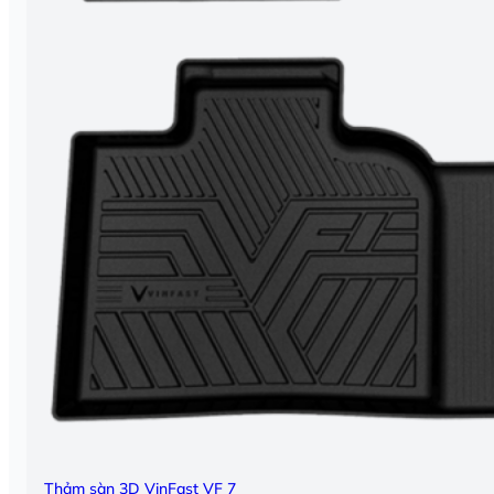
Thảm sàn 3D VinFast VF 7