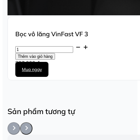
Bọc vô lăng VinFast VF 3
Bọc
vô
Thêm vào giỏ hàng
lăng
837.000
₫
VinFast
Mua ngay
VF
3
số
lượng
Sản phẩm tương tự