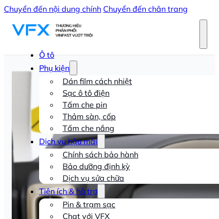
Chuyển đến nội dung chính
Chuyển đến chân trang
Ô tô
Phụ kiện
Dán film cách nhiệt
Sạc ô tô điện
Tấm che pin
Thảm sàn, cốp
Tấm che nắng
Dịch vụ hậu mãi
Chính sách bảo hành
Bảo dưỡng định kỳ
Dịch vụ sửa chữa
Tiện ích & hỗ trợ
Pin & trạm sạc
Chat với VFX