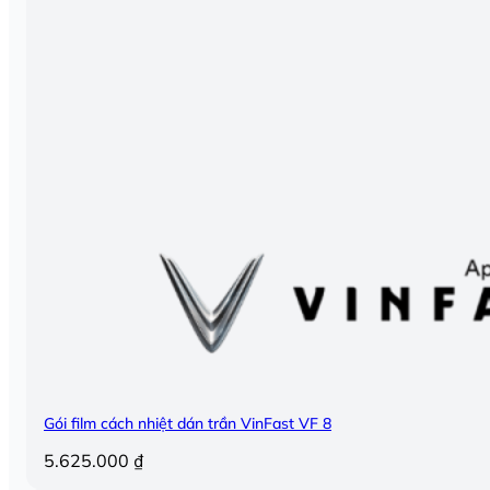
Gói film cách nhiệt dán trần VinFast VF 8
5.625.000
₫