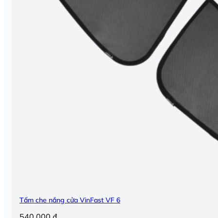
Tấm che nắng cửa VinFast VF 6
540.000
₫