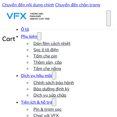
Chuyển đến nội dung chính
Chuyển đến chân trang
Ô tô
Phụ kiện
Cart
Dán film cách nhiệt
Sạc ô tô điện
Tấm che pin
Thảm sàn, cốp
Tấm che nắng
Dịch vụ hậu mãi
Chính sách bảo hành
Bảo dưỡng định kỳ
Dịch vụ sửa chữa
Tiện ích & hỗ trợ
Pin & trạm sạc
Chat với VFX