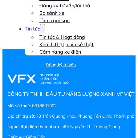
Đăng ký tư vấn/lái thử
So sánh xe
Tìm trạm sạc
Tin tức
Tin tức & Hoạt động
Khách thật, chia sẻ thật
Cẩm nang xe điện
1900 2057
Đăng ký tư vấn
CÔNG TY TNHH ĐẦU TƯ NĂNG LƯỢNG XANH VF VIỆT
Mã số thuế:
0318601002
Địa chỉ trụ sở:
73 Trần Quang Khải, Phường Tân Định, Thành phố H
Người đại diện theo pháp luật:
Nguyễn Thị Trường Giang
Chức vụ:
Giám Đốc