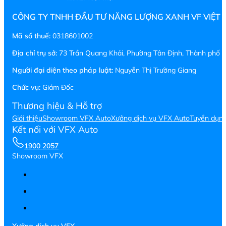
CÔNG TY TNHH ĐẦU TƯ NĂNG LƯỢNG XANH VF VIỆT
Mã số thuế:
0318601002
Địa chỉ trụ sở:
73 Trần Quang Khải, Phường Tân Định, Thành phố H
Người đại diện theo pháp luật:
Nguyễn Thị Trường Giang
Chức vụ:
Giám Đốc
Thương hiệu & Hỗ trợ
Giới thiệu
Showroom VFX Auto
Xưởng dịch vụ VFX Auto
Tuyển dụn
Kết nối với VFX Auto
1900 2057
Showroom VFX
Xưởng dịch vụ VFX