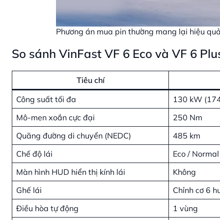
Phương án mua pin thường mang lại hiệu quả 
So sánh VinFast VF 6 Eco và VF 6 Plu
Tiêu chí
Công suất tối đa
130 kW (174
Mô-men xoắn cực đại
250 Nm
Quãng đường di chuyển (NEDC)
485 km
Chế độ lái
Eco / Normal
Màn hình HUD hiển thị kính lái
Không
Ghế lái
Chỉnh cơ 6 h
Điều hòa tự động
1 vùng