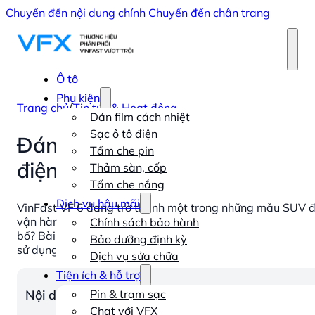
Chuyển đến nội dung chính
Chuyển đến chân trang
Ô tô
Phụ kiện
Trang chủ
/
Tin tức & Hoạt động
Dán film cách nhiệt
Sạc ô tô điện
Đánh giá VinFast VF 6 2026:
Tấm che pin
điện hạng B?
Thảm sàn, cốp
Tấm che nắng
Dịch vụ hậu mãi
VinFast VF 6 đang trở thành một trong những mẫu SUV đi
vận hành mạnh mẽ và chi phí sử dụng tiết kiệm. Tuy nhiên
Chính sách bảo hành
bố? Bài đánh giá VinFast VF 6 dưới đây sẽ giúp bạn có cá
Bảo dưỡng định kỳ
sử dụng cũng như những ưu và nhược điểm đáng cân nhắc 
Dịch vụ sửa chữa
Tiện ích & hỗ trợ
Nội dung chính
Pin & trạm sạc
Chat với VFX