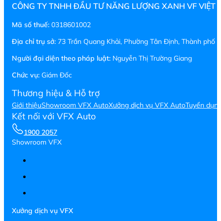
CÔNG TY TNHH ĐẦU TƯ NĂNG LƯỢNG XANH VF VIỆT
Mã số thuế:
0318601002
Địa chỉ trụ sở:
73 Trần Quang Khải, Phường Tân Định, Thành phố H
Người đại diện theo pháp luật:
Nguyễn Thị Trường Giang
Chức vụ:
Giám Đốc
Thương hiệu & Hỗ trợ
Giới thiệu
Showroom VFX Auto
Xưởng dịch vụ VFX Auto
Tuyển dụn
Kết nối với VFX Auto
1900 2057
Showroom VFX
Xưởng dịch vụ VFX