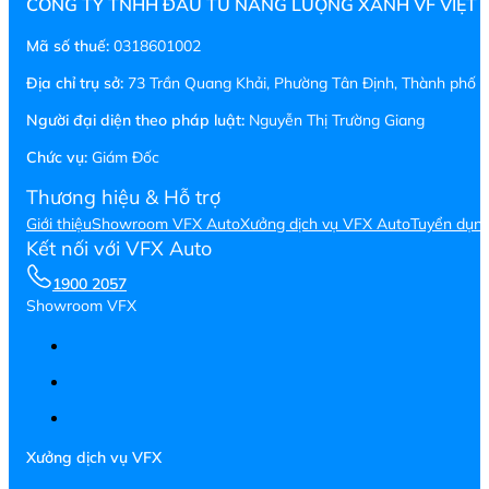
CÔNG TY TNHH ĐẦU TƯ NĂNG LƯỢNG XANH VF VIỆT
Mã số thuế:
0318601002
Địa chỉ trụ sở:
73 Trần Quang Khải, Phường Tân Định, Thành phố H
Người đại diện theo pháp luật:
Nguyễn Thị Trường Giang
Chức vụ:
Giám Đốc
Thương hiệu & Hỗ trợ
Giới thiệu
Showroom VFX Auto
Xưởng dịch vụ VFX Auto
Tuyển dụn
Kết nối với VFX Auto
1900 2057
Showroom VFX
Xưởng dịch vụ VFX