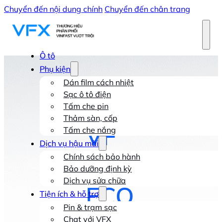
Chuyển đến nội dung chính
Chuyển đến chân trang
Ô tô
Phụ kiện
Dán film cách nhiệt
Sạc ô tô điện
VinFast
Tấm che pin
Thảm sàn, cốp
VF
Tấm che nắng
Dịch vụ hậu mãi
6
Chính sách bảo hành
Bảo dưỡng định kỳ
Dịch vụ sửa chữa
ECO
Tiện ích & hỗ trợ
Pin & trạm sạc
Chat với VFX