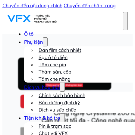
Chuyển đến nội dung chính
Chuyển đến chân trang
Ô tô
Phụ kiện
Dán film cách nhiệt
Sạc ô tô điện
Tấm che pin
Thảm sàn, cốp
Tấm che nắng
Dịch vụ hậu mãi
Chính sách bảo hành
Bảo dưỡng định kỳ
Dịch vụ sửa chữa
Tiện ích & hỗ trợ
Pin & trạm sạc
Chat với VFX