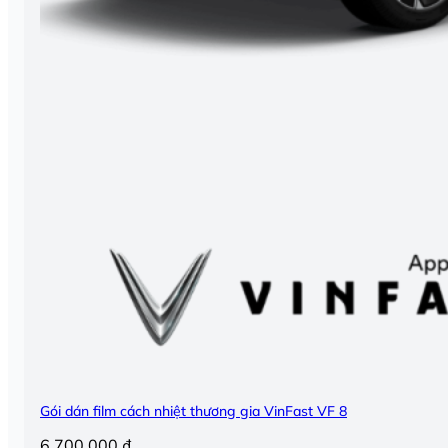
Gói dán film cách nhiệt thương gia VinFast VF 8
6.700.000
₫