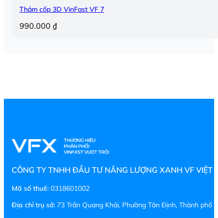
Thảm cốp 3D VinFast VF 7
990.000
₫
CÔNG TY TNHH ĐẦU TƯ NĂNG LƯỢNG XANH VF VIỆT
Mã số thuế:
0318601002
Địa chỉ trụ sở:
73 Trần Quang Khải, Phường Tân Định, Thành phố H