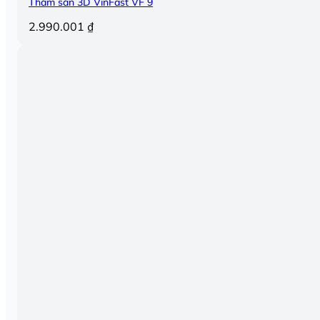
Thảm sàn 3D VinFast VF 9
2.990.001
₫