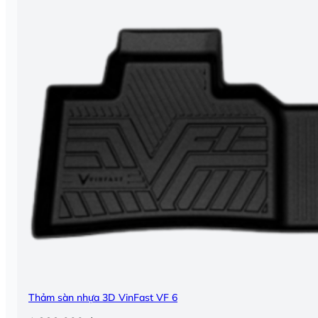
Thảm sàn nhựa 3D VinFast VF 6