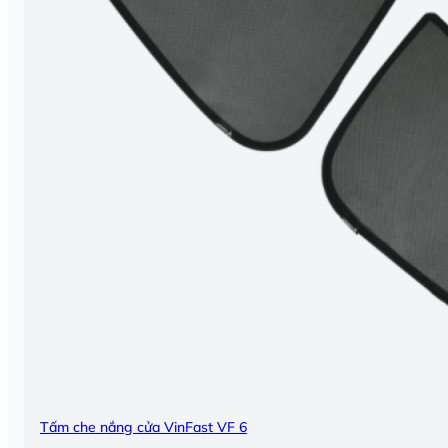
Tấm che nắng cửa VinFast VF 6