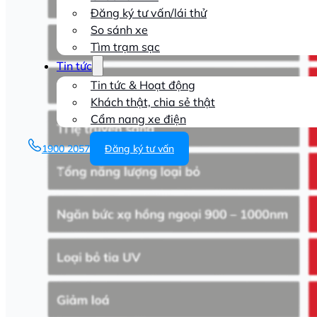
Đăng ký tư vấn/lái thử
So sánh xe
Tìm trạm sạc
Tin tức
Tin tức & Hoạt động
Khách thật, chia sẻ thật
Cẩm nang xe điện
1900 2057
Đăng ký tư vấn