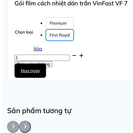
Gói film cách nhiệt dán trần VinFast VF 7
Premium
Chọn loại
First Royal
Xóa
Gói
film
Thêm vào giỏ hàng
cách
Mua ngay
nhiệt
dán
trần
VinFast
VF
7
số
Sản phẩm tương tự
lượng