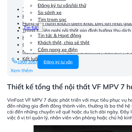
Đăng ký tư vấn/lái thử
Thiết kế tổng thể nội thất VF MPV 7 hướng đến ai
So sánh xe
Khoang lái VF MPV 7 tiện nghi cho gia đình hay tối
Tìm trạm sạc
Hàng ghế hành khách điểm khác biệt lớn nhất giữ
Tin tức
Trang bị tiện nghi nội thất gia đình hưởng thụ dịch 
Tin tức & Hoạt động
Không gian và khả năng chứa đồ VF MPV 7 có đáp
Khách thật, chia sẻ thật
Cách âm và độ êm ái trải nghiệm khác biệt trên t
Cẩm nang xe điện
Nên chọn VF MPV 7 bản gia đình hay bản chạy dị
Kết luận
1900 2057
Đăng ký tư vấn
Xem thêm
Thiết kế tổng thể nội thất VF MPV 7 
VinFast VF MPV 7 được phát triển với mục tiêu phục vụ h
đến những gia đình đông thành viên, thường là ba thế hệ
cái đến những chuyến về quê hoặc du lịch dài ngày. Đây l
việc ở vị trí quản lý, nhân viên văn phòng hoặc chủ hộ ki