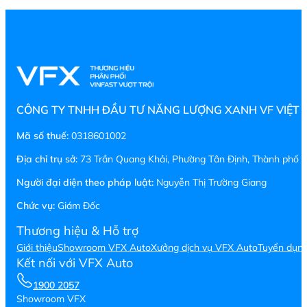
CÔNG TY TNHH ĐẦU TƯ NĂNG LƯỢNG XANH VF VIỆT
Mã số thuế:
0318601002
Địa chỉ trụ sở:
73 Trần Quang Khải, Phường Tân Định, Thành phố H
Người đại diện theo pháp luật:
Nguyễn Thị Trường Giang
Chức vụ:
Giám Đốc
Thương hiệu & Hỗ trợ
Giới thiệu
Showroom VFX Auto
Xưởng dịch vụ VFX Auto
Tuyển dụn
Kết nối với VFX Auto
1900 2057
Showroom VFX