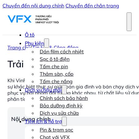
Chuyển đến nội dung chính
Chuyển đến chân trang
Ô tô
Phụ kiện
Trang chủ
/
Tin tức & Cộng đồng
Dán film cách nhiệt
Sạc ô tô điện
Trải nghiệm nội thất VinFast 
Tấm che pin
Thảm sàn, cốp
Khi VinFast chính thức ra mắt mẫu xe ô tô điện gia đình v
Tấm che nắng
sự khác biệt thực sự giữa bản gia đình và bản chạy dịch 
Dịch vụ hậu mãi
phục vụ hai nhóm đối tượng khác nhau, từ chất liệu sử dụn
Chính sách bảo hành
phân tích chi tiết những điểm khác biệt quan trọng để bạ
Bảo dưỡng định kỳ
Dịch vụ sửa chữa
Nội dung chính
Tiện ích & hỗ trợ
Pin & trạm sạc
Chat với VFX