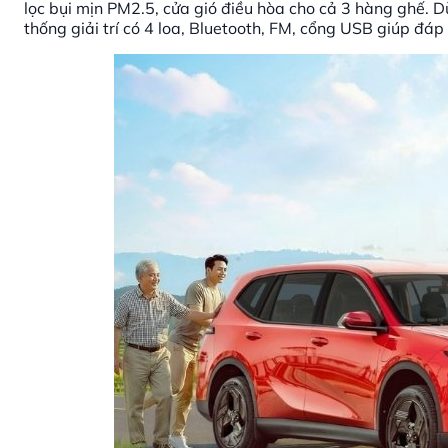
lọc bụi mịn PM2.5, cửa gió điều hòa cho cả 3 hàng ghế. Dù
thống giải trí có 4 loa, Bluetooth, FM, cổng USB giúp đáp