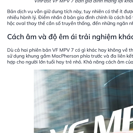
VinFast VF MPV 7 bản gia đình mang lại khôn
Bản dịch vụ vẫn giữ dung tích này, tuy nhiên có thể ít đ
nhiều hành lý. Điểm nhấn ở bản gia đình chính là cách b
hộc oval thay thế cần số truyền thống, đến những ngăn nh
Cách âm và độ êm ái trải nghiệm khác
Dù cả hai phiên bản VF MPV 7 có gì khác hay không về th
sử dụng khung gầm MacPherson phía trước và đa liên kết p
hợp cho người lớn tuổi hay trẻ nhỏ. Khả năng cách âm của