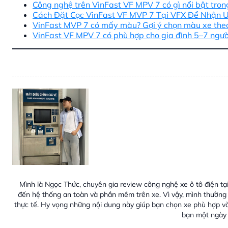
Công nghệ trên VinFast VF MPV 7 có gì nổi bật tro
Cách Đặt Cọc VinFast VF MVP 7 Tại VFX Để Nhận Ư
VinFast MVP 7 có mấy màu? Gợi ý chọn màu xe the
VinFast VF MPV 7 có phù hợp cho gia đình 5–7 ngườ
Mình là Ngọc Thức, chuyên gia review công nghệ xe ô tô điện tại
đến hệ thống an toàn và phần mềm trên xe. Vì vậy, mình thường 
thực tế. Hy vọng những nội dung này giúp bạn chọn xe phù hợp v
bạn một ngày 