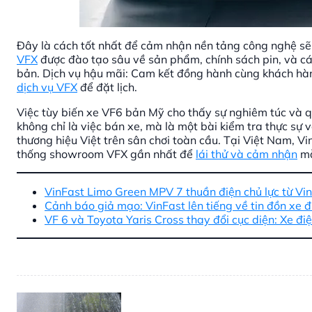
Đây là cách tốt nhất để cảm nhận nền tảng công nghệ sẽ 
VFX
được đào tạo sâu về sản phẩm, chính sách pin, và các
bản. Dịch vụ hậu mãi: Cam kết đồng hành cùng khách hàn
dịch vụ VFX
để đặt lịch.
Việc tùy biến xe VF6 bản Mỹ cho thấy sự nghiêm túc và qu
không chỉ là việc bán xe, mà là một bài kiểm tra thực sự
thương hiệu Việt trên sân chơi toàn cầu. Tại Việt Nam, 
thống showroom VFX gần nhất để
lái thử và cảm nhận
mẫ
VinFast Limo Green MPV 7 thuần điện chủ lực từ Vi
Cảnh báo giả mạo: VinFast lên tiếng về tin đồn xe đ
VF 6 và Toyota Yaris Cross thay đổi cục diện: Xe đi