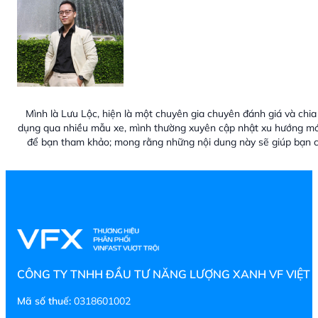
Mình là Lưu Lộc, hiện là một chuyên gia chuyên đánh giá và chia 
dụng qua nhiều mẫu xe, mình thường xuyên cập nhật xu hướng mới
để bạn tham khảo; mong rằng những nội dung này sẽ giúp bạn c
CÔNG TY TNHH ĐẦU TƯ NĂNG LƯỢNG XANH VF VIỆT
Mã số thuế:
0318601002