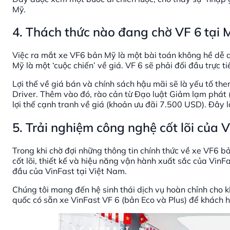
Mỹ.
4. Thách thức nào đang chờ VF 6 tại 
Việc ra mắt xe VF6 bản Mỹ là một bài toán không hề dễ 
Mỹ là một ‘cuộc chiến’ về giá. VF 6 sẽ phải đối đầu trực t
Lợi thế về giá bán và chính sách hậu mãi sẽ là yếu tố then
Driver. Thêm vào đó, rào cản từ Đạo luật Giảm lạm phát 
lợi thế cạnh tranh về giá (khoản ưu đãi 7.500 USD). Đây 
5. Trải nghiệm công nghệ cốt lõi của 
Trong khi chờ đợi những thông tin chính thức về xe VF6 
cốt lõi, thiết kế và hiệu năng vận hành xuất sắc của Vin
đầu của VinFast tại Việt Nam.
Chúng tôi mang đến hệ sinh thái dịch vụ hoàn chỉnh cho 
quốc có sẵn xe VinFast VF 6 (bản Eco và Plus) để khách hàn