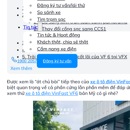
Đăng ký tư vấn/lái thử
1. Xe VF6 bản Mỹ: “Vũ khí” chiến lược tấn công p
So sánh xe
2. Các khác biệt chính giữa bản Mỹ và bản thương
Tìm trạm sạc
2.1 Bổ sung kính trần toàn cảnh parnorama
Tin tức
2.2 Thay đổi cổng sạc sang CCS1
Tin tức & Hoạt động
2.3 Tùy biến thiết kế và phần mềm
Khách thật, chia sẻ thật
3. Bảng so sánh dự kiến: Xe VF6 bản Mỹ vs. Bản t
Cẩm nang xe điện
4. Thách thức nào đang chờ VF 6 tại Mỹ?
5. Trải nghiệm công nghệ cốt lõi của VF 6 tại VFX
1900 2057
Đăng ký tư vấn
Xem thêm
Được xem là “át chủ bài” tiếp theo của
xe ô tô điện VinFa
biệt quan trọng về cả phần cứng lẫn phần mềm để đáp ứng 
xem thử
xe ô tô điện VinFast VF6
bản Mỹ có gì nhé?