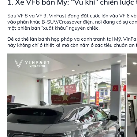
1. Xe VF6 bản Mỹ: “Vũ khí” chiến lượ
Sau VF 8 và VF 9, VinFast đang đặt cược lớn vào VF 6 và
vào phân khúc B-SUV/Crossover điện, nơi đang có sự cạ
một phiên bản “xuất khẩu” nguyên chiếc.
Để có thể lăn bánh hợp pháp và cạnh tranh tại Mỹ, VinFa
này không chỉ ở thiết kế mà còn nằm ở các tiêu chuẩn an 