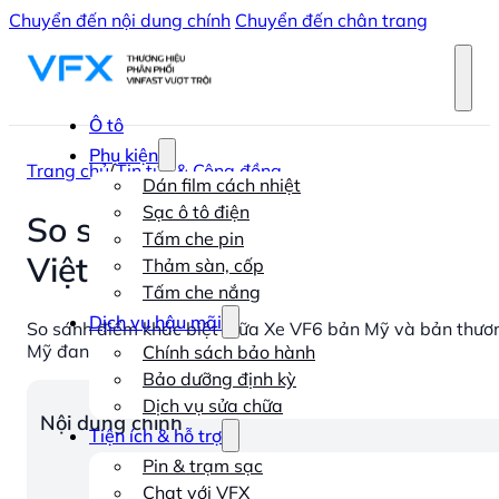
Chuyển đến nội dung chính
Chuyển đến chân trang
Ô tô
Phụ kiện
Trang chủ
/
Tin tức & Cộng đồng
Dán film cách nhiệt
Sạc ô tô điện
So sánh điểm khác biệt giữa 
Tấm che pin
Việt Nam?
Thảm sàn, cốp
Tấm che nắng
Dịch vụ hậu mãi
So sánh điểm khác biệt giữa Xe VF6 bản Mỹ và bản thương
Mỹ đang thu hút sự chú ý lớn, sau khi mẫu B-SUV này nhận 
Chính sách bảo hành
Bảo dưỡng định kỳ
Dịch vụ sửa chữa
Nội dung chính
Tiện ích & hỗ trợ
Pin & trạm sạc
Chat với VFX