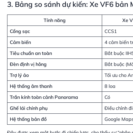
3. Bảng so sánh dự kiến: Xe VF6 bản 
Tính năng
Xe V
Cổng sạc
CCS1
Cảm biến
4 cảm biến t
Tiêu chuẩn an toàn
Bắt buộc II
Đèn định vị hông
Bắt buộc (M
Trợ lý ảo
Tối ưu cho 
Hệ thống âm thanh
8 loa
Trần kính toàn cảnh Panorama
Có
Ghế lái chính phụ
Điều chỉnh đ
Hệ thống bản đồ
Google Map
Đây được xem một bước đi chiến lược, cho thấy sự “nhập g