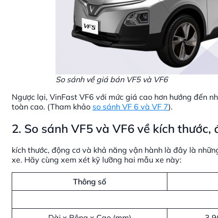
So sánh về giá bán VF5 và VF6
Ngược lại, VinFast VF6 với mức giá cao hơn hướng đến nhữ
toàn cao. (Tham khảo
so sánh VF 6 và VF 7
).
2. So sánh VF5 và VF6 về kích thước,
kích thước, động cơ và khả năng vận hành là đây là những
xe. Hãy cùng xem xét kỹ lưỡng hai mẫu xe này:
Thông số
Dài x Rộng x Cao (mm)
3.9