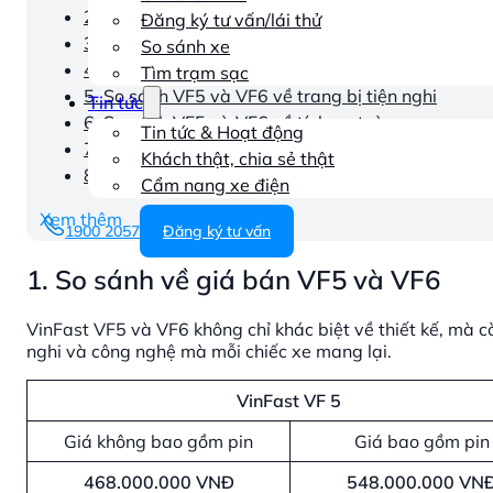
2. So sánh VF5 và VF6 về kích thước, động cơ và
Đăng ký tư vấn/lái thử
3. So sánh VF5 và VF6 về nội thất
So sánh xe
4. So sánh VF5 và VF6 về thiết kế ngoại thất
Tìm trạm sạc
5. So sánh VF5 và VF6 về trang bị tiện nghi
Tin tức
6. So sánh VF5 và VF6 về tính an toàn
Tin tức & Hoạt động
7. Nên mua VF5 hay VF6 tốt hơn?
Khách thật, chia sẻ thật
8. Kết luận
Cẩm nang xe điện
Xem thêm
1900 2057
Đăng ký tư vấn
1. So sánh về giá bán VF5 và VF6
VinFast VF5 và VF6 không chỉ khác biệt về thiết kế, mà c
nghi và công nghệ mà mỗi chiếc xe mang lại.
VinFast VF 5
Giá không bao gồm pin
Giá bao gồm pin
468.000.000 VNĐ
548.000.000 VN