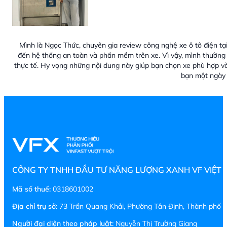
Mình là Ngọc Thức, chuyên gia review công nghệ xe ô tô điện tại
đến hệ thống an toàn và phần mềm trên xe. Vì vậy, mình thường 
thực tế. Hy vọng những nội dung này giúp bạn chọn xe phù hợp v
bạn một ngày 
CÔNG TY TNHH ĐẦU TƯ NĂNG LƯỢNG XANH VF VIỆT
Mã số thuế:
0318601002
Địa chỉ trụ sở:
73 Trần Quang Khải, Phường Tân Định, Thành phố H
Người đại diện theo pháp luật:
Nguyễn Thị Trường Giang