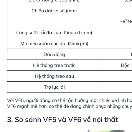
Chiều dài cơ sở (mm)
ĐỘN
Công suất tối đa của động cơ (mm)
Mô men xoắn cực đại (Nm/rpm)
Dẫn động
Hệ thống treo trước
Độc 
Hệ thống treo sau
Trợ lực lái
Với VF5, người dùng có thể tận hưởng một chiếc xe linh ho
VF6 mạnh mẽ hơn, có thể dễ dàng chinh phục những chuyế
3. So sánh VF5 và VF6 về nội thất