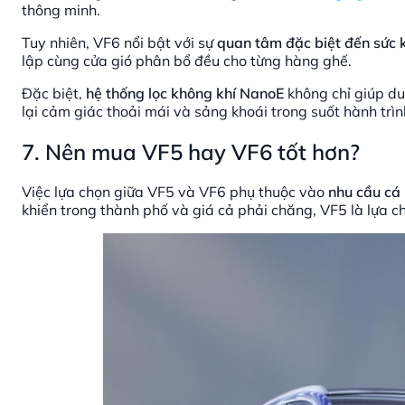
thông minh.
Tuy nhiên, VF6 nổi bật với sự
quan tâm đặc biệt đến sức 
lập cùng cửa gió phân bổ đều cho từng hàng ghế.
Đặc biệt,
hệ thống lọc không khí NanoE
không chỉ giúp du
lại cảm giác thoải mái và sảng khoái trong suốt hành trìn
7. Nên mua VF5 hay VF6 tốt hơn?
Việc lựa chọn giữa VF5 và VF6 phụ thuộc vào
nhu cầu cá
khiển trong thành phố và giá cả phải chăng, VF5 là lựa c