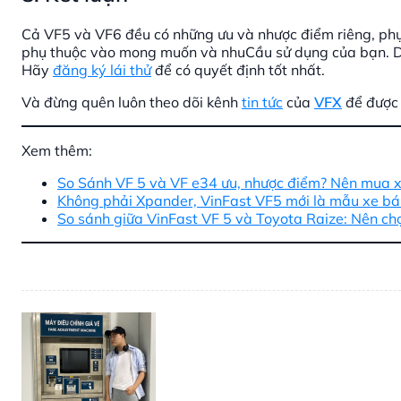
Cả VF5 và VF6 đều có những ưu và nhược điểm riêng, phụ
phụ thuộc vào mong muốn và nhuCầu sử dụng của bạn. Dù 
Hãy
đăng ký lái thử
để có quyết định tốt nhất.
Và đừng quên luôn theo dõi kênh
tin tức
của
VFX
để được 
Xem thêm:
So Sánh VF 5 và VF e34 ưu, nhược điểm? Nên mua 
Không phải Xpander, VinFast VF5 mới là mẫu xe bá
So sánh giữa VinFast VF 5 và Toyota Raize: Nên ch