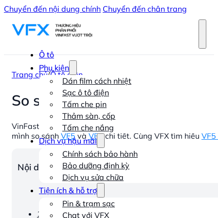
Chuyển đến nội dung chính
Chuyển đến chân trang
Ô tô
Phụ kiện
Trang chủ
/
Ô tô điện
Dán film cách nhiệt
Sạc ô tô điện
So sánh VF5 và VF6: Ưu và nh
Tấm che pin
Thảm sàn, cốp
VinFast VF5 và VinFast VF6 Cả hai đều là những mẫu
xe
Tấm che nắng
mình so sánh
VF5
và
VF6
chi tiết. Cùng VFX tìm hiểu
VF5 
Dịch vụ hậu mãi
Chính sách bảo hành
Bảo dưỡng định kỳ
Nội dung chính
Dịch vụ sửa chữa
Tiện ích & hỗ trợ
Pin & trạm sạc
1. So sánh về giá bán VF5 và VF6
Chat với VFX