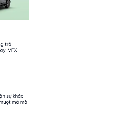
g trải
này, VFX
hận sự khác
ái mượt mà mà