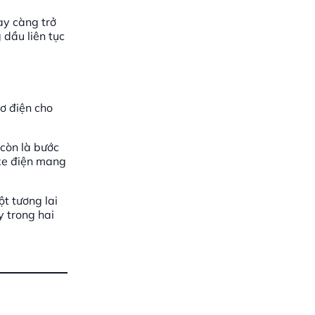
ày càng trở
 dầu liên tục
ơ điện cho
còn là bước
 xe điện mang
ột tương lai
y trong hai