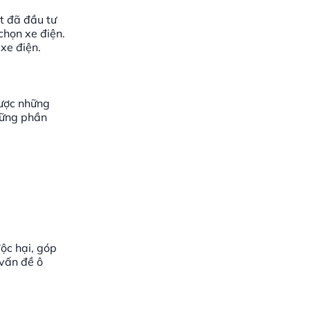
st đã đầu tư
chọn xe điện.
xe điện.
được những
hững phần
độc hại, góp
 vấn đề ô