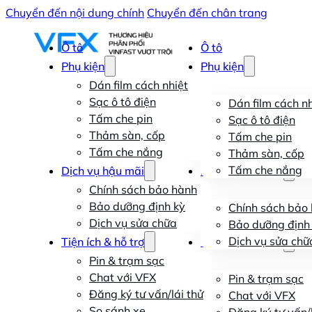
Chuyển đến nội dung chính
Chuyển đến chân trang
Ô tô
Ô tô
Phụ kiện
Phụ kiện
Dán film cách nhiệt
Sạc ô tô điện
Dán film cách nh
Tấm che pin
Sạc ô tô điện
Thảm sàn, cốp
Tấm che pin
Tấm che nắng
Thảm sàn, cốp
Tấm che nắng
Dịch vụ hậu mãi
Dịch vụ hậu mãi
Chính sách bảo hành
Bảo dưỡng định kỳ
Chính sách bảo
Dịch vụ sửa chữa
Bảo dưỡng định
Dịch vụ sửa chữ
Tiện ích & hỗ trợ
Tiện ích & hỗ trợ
Pin & trạm sạc
Chat với VFX
Pin & trạm sạc
Đăng ký tư vấn/lái thử
Chat với VFX
So sánh xe