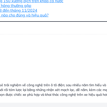
ộng 150 xưởng
dịch
trên khắp cả nước
hư hỏng thường gặp
 8 đến tháng 11/2024
 nào cho đúng và hiệu quả?
sẻ trải nghiệm về công nghệ trên ô tô điện; sau nhiều năm tìm hiểu và 
i rồi tóm lược lại bằng những nhận xét mạch lạc, dễ nắm, kèm các m
ọn được chiếc xe phù hợp và khai thác công nghệ trên xe hiệu quả h