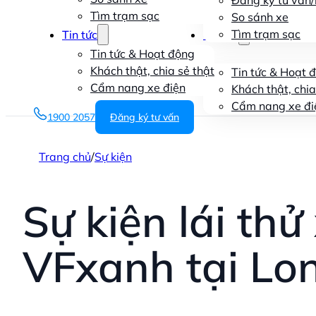
Đăng ký tư vấn/l
Tìm trạm sạc
So sánh xe
Tìm trạm sạc
Tin tức
Tin tức
Tin tức & Hoạt động
Khách thật, chia sẻ thật
Tin tức & Hoạt 
Cẩm nang xe điện
Khách thật, chia
Cẩm nang xe đi
1900 2057
Đăng ký tư vấn
Trang chủ
/
Sự kiện
Sự kiện lái thử
VFxanh tại Lo