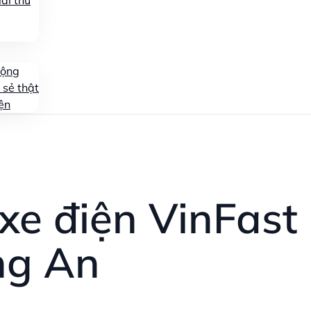
ái thử
động
 sẻ thật
ện
 xe điện VinFast
ng An