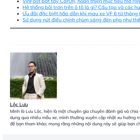
VinFast bắt tay CarOn, hoàn thiện mục tiêu mở r
Hệ thống bôi trơn trên ô tô là gì? Cấu tạo và các 
Ưu đãi đặc biệt hấp dẫn khi mau xe VF 6 từ tháng
Sử dụng nút điều chỉnh chùm sáng đèn pha như thế
Lộc Lưu
Mình là Lưu Lộc, hiện là một chuyên gia chuyên đánh giá và chia 
dụng qua nhiều mẫu xe, mình thường xuyên cập nhật xu hướng mớ
để bạn tham khảo; mong rằng những nội dung này sẽ giúp bạn ch