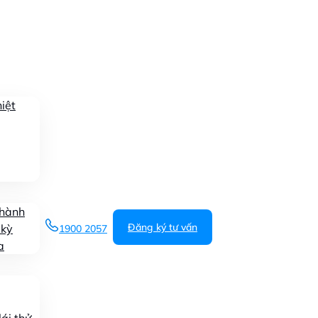
iệt
 hành
Đăng ký tư vấn
 kỳ
1900 2057
a