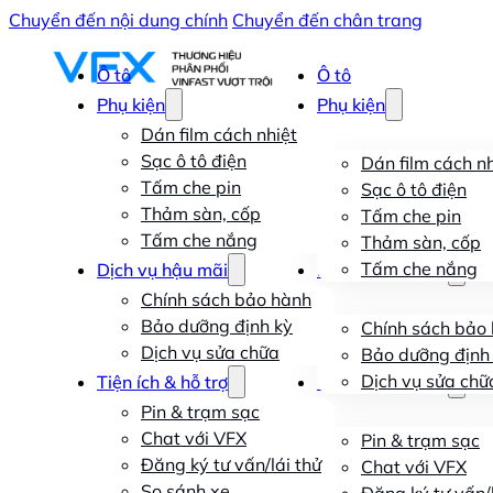
Chuyển đến nội dung chính
Chuyển đến chân trang
Ô tô
Ô tô
Phụ kiện
Phụ kiện
Dán film cách nhiệt
Sạc ô tô điện
Dán film cách nh
Tấm che pin
Sạc ô tô điện
Thảm sàn, cốp
Tấm che pin
Tấm che nắng
Thảm sàn, cốp
Tấm che nắng
Dịch vụ hậu mãi
Dịch vụ hậu mãi
Chính sách bảo hành
Bảo dưỡng định kỳ
Chính sách bảo
Dịch vụ sửa chữa
Bảo dưỡng định
Dịch vụ sửa chữ
Tiện ích & hỗ trợ
Tiện ích & hỗ trợ
Pin & trạm sạc
Chat với VFX
Pin & trạm sạc
Đăng ký tư vấn/lái thử
Chat với VFX
So sánh xe