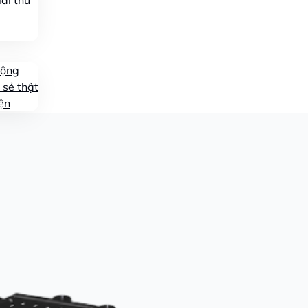
ái thử
động
 sẻ thật
ện