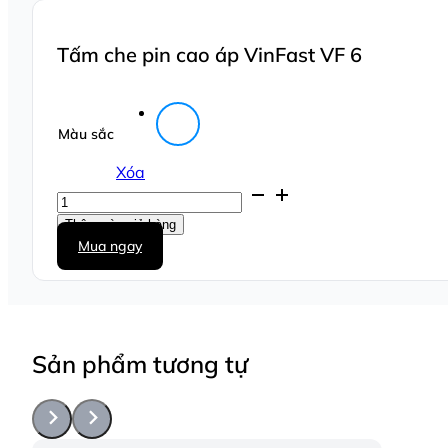
Tấm che pin cao áp VinFast VF 6
Màu sắc
Xóa
Tấm
che
Thêm vào giỏ hàng
pin
Mua ngay
cao
áp
VinFast
VF
6
số
Sản phẩm tương tự
lượng