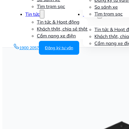
Đăng ký tư vấn/l
Tìm trạm sạc
So sánh xe
Tìm trạm sạc
Tin tức
Tin tức
Tin tức & Hoạt động
Khách thật, chia sẻ thật
Tin tức & Hoạt 
Cẩm nang xe điện
Khách thật, chia
Cẩm nang xe đi
1900 2057
Đăng ký tư vấn