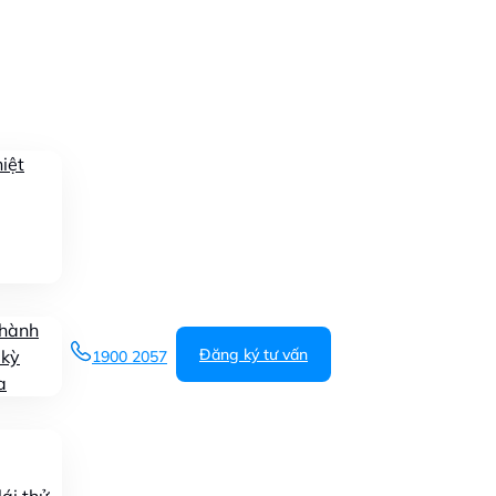
iệt
 hành
Đăng ký tư vấn
 kỳ
1900 2057
a