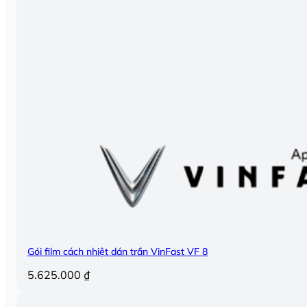
Gói film cách nhiệt dán trần VinFast VF 8
5.625.000
₫