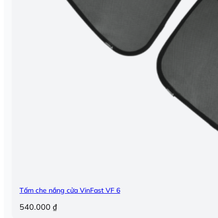
Tấm che nắng cửa VinFast VF 6
540.000
₫