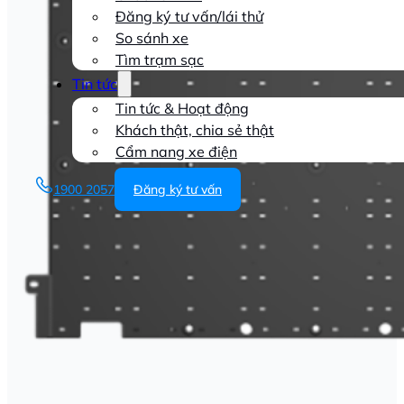
Đăng ký tư vấn/lái thử
So sánh xe
Tìm trạm sạc
Tin tức
Tin tức & Hoạt động
Khách thật, chia sẻ thật
Cẩm nang xe điện
1900 2057
Đăng ký tư vấn