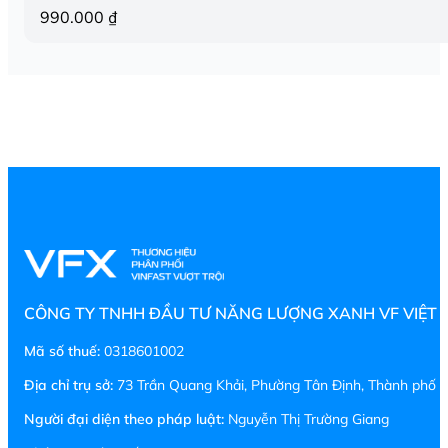
990.000
₫
CÔNG TY TNHH ĐẦU TƯ NĂNG LƯỢNG XANH VF VIỆT
Mã số thuế:
0318601002
Địa chỉ trụ sở:
73 Trần Quang Khải, Phường Tân Định, Thành phố H
Người đại diện theo pháp luật:
Nguyễn Thị Trường Giang