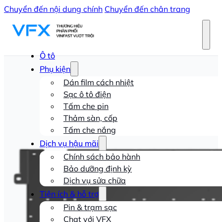
Chuyển đến nội dung chính
Chuyển đến chân trang
Ô tô
Phụ kiện
Dán film cách nhiệt
Sạc ô tô điện
Tấm che pin
Thảm sàn, cốp
Tấm che nắng
Dịch vụ hậu mãi
Chính sách bảo hành
Bảo dưỡng định kỳ
Dịch vụ sửa chữa
Tiện ích & hỗ trợ
Pin & trạm sạc
Chat với VFX