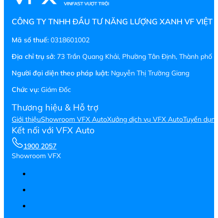
CÔNG TY TNHH ĐẦU TƯ NĂNG LƯỢNG XANH VF VIỆT
Mã số thuế:
0318601002
Địa chỉ trụ sở:
73 Trần Quang Khải, Phường Tân Định, Thành phố H
Người đại diện theo pháp luật:
Nguyễn Thị Trường Giang
Chức vụ:
Giám Đốc
Thương hiệu & Hỗ trợ
Giới thiệu
Showroom VFX Auto
Xưởng dịch vụ VFX Auto
Tuyển dụn
Kết nối với VFX Auto
1900 2057
Showroom VFX