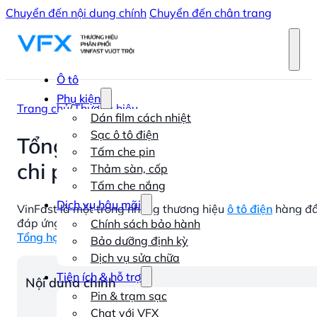
Chuyển đến nội dung chính
Chuyển đến chân trang
Ô tô
Phụ kiện
Trang chủ
/
Thương hiệu
Dán film cách nhiệt
Sạc ô tô điện
Tổng hợp những thắc mắc của
Tấm che pin
chi phí
Thảm sàn, cốp
Tấm che nắng
Dịch vụ hậu mãi
VinFast là một trong những thương hiệu
ô tô điện
hàng đầ
đáp ứng nhu cầu ngày càng cao của người tiêu dùng. Vấn
Chính sách bảo hành
Tổng hợp các câu hỏi về trạm sạc VinFast
của khách hàng
Bảo dưỡng định kỳ
Dịch vụ sửa chữa
Tiện ích & hỗ trợ
Nội dung chính
Pin & trạm sạc
Chat với VFX