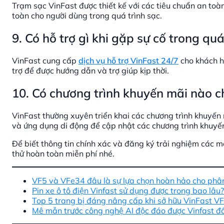
Trạm sạc VinFast được thiết kế với các tiêu chuẩn an to
toàn cho người dùng trong quá trình sạc.
9. Có hỗ trợ gì khi gặp sự cố trong qu
VinFast cung cấp
dịch vụ hỗ trợ VinFast 24/7
cho khách hà
trợ để được hướng dẫn và trợ giúp kịp thời.
10. Có chương trình khuyến mãi nào 
VinFast thường xuyên triển khai các chương trình khuyến 
và ứng dụng di động để cập nhật các chương trình khuyế
Để biết thông tin chính xác và đăng ký trải nghiệm các m
thử hoàn toàn miễn phí nhé.
VF5 và VFe34 đâu là sự lựa chọn hoàn hảo cho phâ
Pin xe ô tô điện Vinfast sử dụng được trong bao lâu?
Top 5 trang bị đáng nâng cấp khi sở hữu VinFast V
Mê mẫn trước công nghệ AI độc đáo được Vinfast đầu