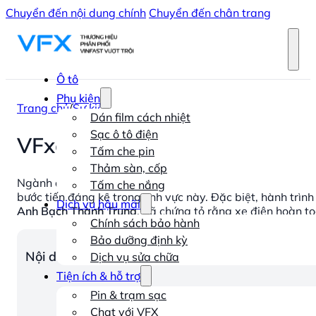
Chuyển đến nội dung chính
Chuyển đến chân trang
Ô tô
Phụ kiện
Trang chủ
/
Sự kiện
Dán film cách nhiệt
Sạc ô tô điện
VFxanh Talkshow: Hành Trình
Tấm che pin
Thảm sàn, cốp
Ngành công nghiệp xe điện đang phát triển mạnh mẽ trên
Tấm che nắng
bước tiến đáng kể trong lĩnh vực này. Đặc biệt, hành trì
Dịch vụ hậu mãi
Anh Bạch Thành Trung
, đã chứng tỏ rằng xe điện hoàn t
Chính sách bảo hành
Bảo dưỡng định kỳ
Nội dung chính
Dịch vụ sửa chữa
Tiện ích & hỗ trợ
Pin & trạm sạc
Chat với VFX