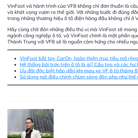
VinFast và hành trình của VF8 không chỉ đơn thuần là câu
và khát vọng vươn ra thế giới. Với những bước đi đúng đắ
trong những thương hiệu ô tô điện hàng đầu không chỉ ở 
Hãy cùng chờ đón những điều thú vị mà VinFast sẽ mang 
ngành công nghiệp ô tô, và VinFast chính là một phần q
Thành Trung với VF8 sẽ là nguồn cảm hứng cho nhiều người
VinFast bắt tay CarOn, hoàn thiện mục tiêu mở rộ
Hệ thống bôi trơn trên ô tô là gì? Cấu tạo và các h
Ưu đãi đặc biệt hấp dẫn khi mau xe VF 6 từ tháng 
Sử dụng nút điều chỉnh chùm sáng đèn pha như thế 