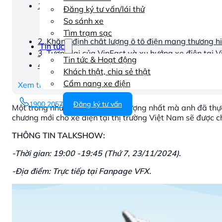
1. Hành trình chinh phục Tây Tạng đầy thử thách
Đăng ký tư vấn/lái thử
1.1 Công nghệ Pin hiện đại
So sánh xe
1.2 Trải nghiệm thực tế
Tìm trạm sạc
2. Khẳng định chất lượng ô tô điện mang thương hi
Tin tức
3. Tương lai của VinFast và xu hướng xe điện tại 
Tin tức & Hoạt động
4. Hành trình đầy triển vọng
Khách thật, chia sẻ thật
Cẩm nang xe điện
Xem thêm
1900 2057
Đăng ký tư vấn
Một trong những hành trình ấn tượng nhất mà anh đã thự
chương mới cho xe điện tại thị trường Việt Nam sẽ được c
THÔNG TIN TALKSHOW:
-Thời gian: 19:00 -19:45 (Thứ 7, 23/11/2024).
-Địa điểm: Trực tiếp tại Fanpage VFX.