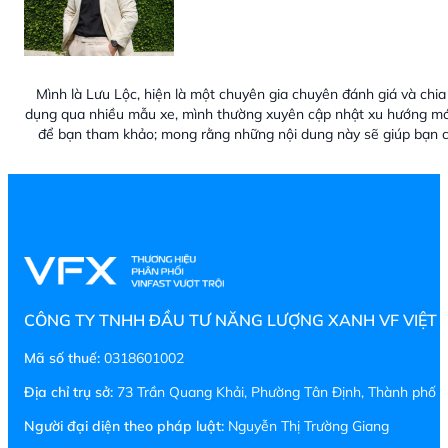
Mình là Lưu Lộc, hiện là một chuyên gia chuyên đánh giá và chia 
dụng qua nhiều mẫu xe, mình thường xuyên cập nhật xu hướng mới
để bạn tham khảo; mong rằng những nội dung này sẽ giúp bạn c
CÔNG TY TNHH ĐẦU TƯ NĂNG LƯỢNG XANH VF VIỆT
Mã số thuế:
0318601002
Địa chỉ trụ sở:
73 Trần Quang Khải, Phường Tân Định, Thành phố H
Người đại diện theo pháp luật:
Nguyễn Thị Trường Giang