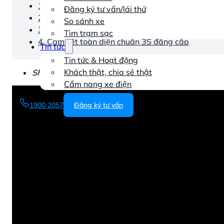
1. Không khí khai trương tưng bừng và sôi động
Đăng ký tư vấn/lái thử
2. Dàn khách mời đặc biệt lan tỏa hơn nữa sức hút
So sánh xe
3. Tâm điểm chú ý: Màn ra mắt đặc biệt của VinF
Tìm trạm sạc
4. Cam kết toàn diện chuẩn 3S đẳng cấp
Tin tức
Tin tức & Hoạt động
Khách thật, chia sẻ thật
Showroom 3S VFX Thủ Đức toạ lạc tại: 50 Nguyễn V
Cẩm nang xe điện
1900 2057
Đăng ký tư vấn