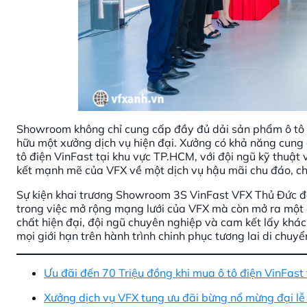
Showroom không chỉ cung cấp đầy đủ dải sản phẩm ô tô đ
hữu một xưởng dịch vụ hiện đại. Xưởng có khả năng cung
tô điện VinFast tại khu vực TP.HCM, với đội ngũ kỹ thuật 
kết mạnh mẽ của VFX về một dịch vụ hậu mãi chu đáo, c
Sự kiện khai trương Showroom 3S VinFast VFX Thủ Đức đã 
trong việc mở rộng mạng lưới của VFX mà còn mở ra một đ
chất hiện đại, đội ngũ chuyên nghiệp và cam kết lấy kh
mọi giới hạn trên hành trình chinh phục tương lai di chuyể
Ưu đãi đến 70 Triệu đồng khi mua ô tô điện VinFast 
Xưởng dịch vụ VFX tung ưu đãi bừng nổ mừng đại lễ