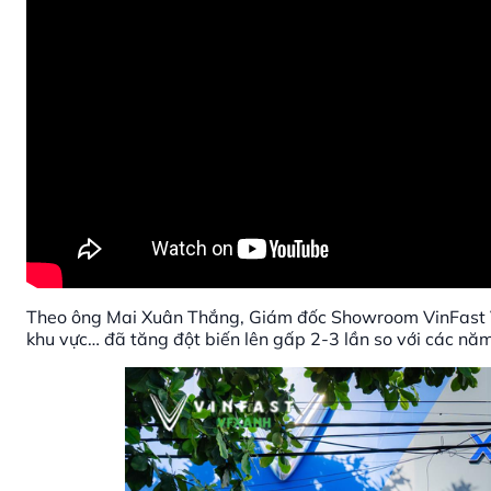
Theo ông Mai Xuân Thắng, Giám đốc Showroom VinFast VF
khu vực… đã tăng đột biến lên gấp 2-3 lần so với các nă