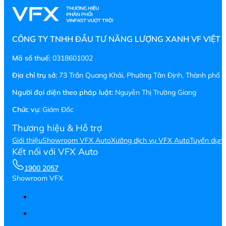
CÔNG TY TNHH ĐẦU TƯ NĂNG LƯỢNG XANH VF VIỆT
Mã số thuế:
0318601002
Địa chỉ trụ sở:
73 Trần Quang Khải, Phường Tân Định, Thành phố H
Người đại diện theo pháp luật:
Nguyễn Thị Trường Giang
Chức vụ:
Giám Đốc
Thương hiệu & Hỗ trợ
Giới thiệu
Showroom VFX Auto
Xưởng dịch vụ VFX Auto
Tuyển dụn
Kết nối với VFX Auto
1900 2057
Showroom VFX