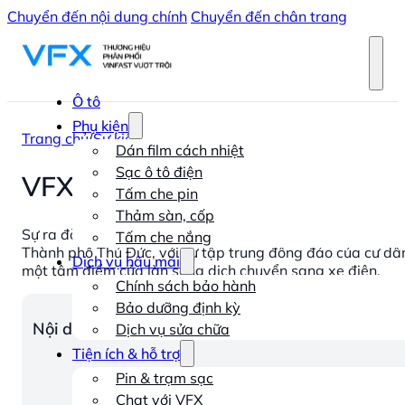
Chuyển đến nội dung chính
Chuyển đến chân trang
Ô tô
Phụ kiện
Trang chủ
/
Sự kiện
Dán film cách nhiệt
Sạc ô tô điện
VFX Thủ Đức Showroom chuẩn 
Tấm che pin
Thảm sàn, cốp
Sự ra đời của VFX Thủ Đức là một bước đi chiến lược, đáp
Tấm che nắng
Thành phố Thủ Đức, với sự tập trung đông đảo của cư dân
Dịch vụ hậu mãi
một tâm điểm của làn sóng dịch chuyển sang xe điện.
Chính sách bảo hành
Bảo dưỡng định kỳ
Nội dung chính
Dịch vụ sửa chữa
Tiện ích & hỗ trợ
Pin & trạm sạc
Chat với VFX