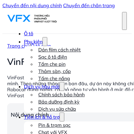
Chuyển đến nội dung chính
Chuyển đến chân trang
Ô tô
Phụ kiện
Trang chủ
/
Ô tô điện
Dán film cách nhiệt
Sạc ô tô điện
VinFast phát triển xe tự lái T
Tấm che pin
Thảm sàn, cốp
VinFast đang thực hiện một bước nhảy vọt về công nghệ 
Tấm che nắng
mình. Theo những thông tin ban đầu, dự án này không chỉ
Dịch vụ hậu mãi
Robocar đúng nghĩa, có khả năng tự vận hành ở mức độ 
Chính sách bảo hành
VinFast trong việc gia nhập cuộc đua công nghệ tự lái to
Bảo dưỡng định kỳ
Dịch vụ sửa chữa
Nội dung chính
Tiện ích & hỗ trợ
Pin & trạm sạc
Chat với VFX