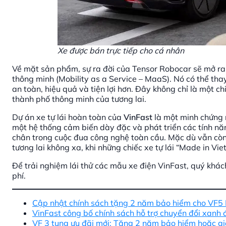
Xe được bán trực tiếp cho cá nhân
Về mặt sản phẩm, sự ra đời của Tensor Robocar sẽ mở ra 
thông minh (Mobility as a Service – MaaS). Nó có thể th
an toàn, hiệu quả và tiện lợi hơn. Đây không chỉ là một 
thành phố thông minh của tương lai.
Dự án xe tự lái hoàn toàn của
VinFast
là một minh chứng r
một hệ thống cảm biến dày đặc và phát triển các tính n
chân trong cuộc đua công nghệ toàn cầu. Mặc dù vẫn còn 
tương lai không xa, khi những chiếc xe tự lái “Made in Vi
Để trải nghiệm lái thử các mẫu xe điện VinFast, quý khá
phí.
Cập nhật chính sách tặng 2 năm bảo hiểm
cho
VF5 
VinFast công bố chính sách hỗ trợ chuyển đổi xanh
VF 3 tung ưu đãi mới: Tặng 2 năm bảo hiểm hoặc giả