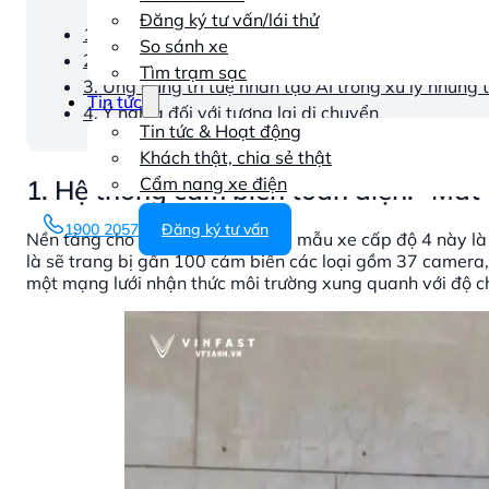
Đăng ký tư vấn/lái thử
1. Hệ thống cảm biến toàn diện: “Mắt thần” cho xe 
So sánh xe
2. Vượt ra ngoài khả năng tự lái: Một cỗ máy tự v
Tìm trạm sạc
3. Ứng dụng trí tuệ nhân tạo AI trong xử lý những 
Tin tức
4. Ý nghĩa đối với tương lai di chuyển
Tin tức & Hoạt động
Khách thật, chia sẻ thật
Cẩm nang xe điện
1. Hệ thống cảm biến toàn diện: “Mắt t
1900 2057
Đăng ký tư vấn
Nền tảng cho khả năng tự lái của mẫu xe cấp độ 4 này là
là sẽ trang bị gần 100 cảm biến các loại gồm 37 camera,
một mạng lưới nhận thức môi trường xung quanh với độ chín