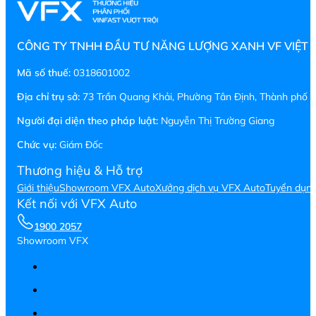
CÔNG TY TNHH ĐẦU TƯ NĂNG LƯỢNG XANH VF VIỆT
Mã số thuế:
0318601002
Địa chỉ trụ sở:
73 Trần Quang Khải, Phường Tân Định, Thành phố H
Người đại diện theo pháp luật:
Nguyễn Thị Trường Giang
Chức vụ:
Giám Đốc
Thương hiệu & Hỗ trợ
Giới thiệu
Showroom VFX Auto
Xưởng dịch vụ VFX Auto
Tuyển dụn
Kết nối với VFX Auto
1900 2057
Showroom VFX