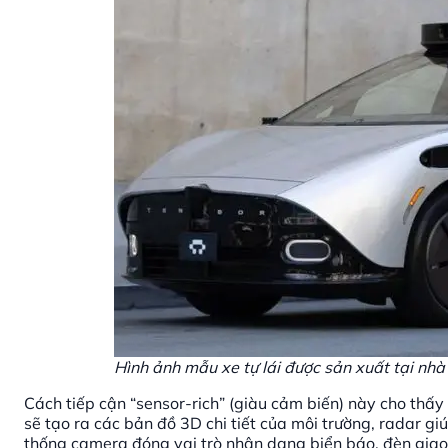
Hình ảnh mẫu xe tự lái được sản xuất tại nh
Cách tiếp cận “sensor-rich” (giàu cảm biến) này cho thấ
sẽ tạo ra các bản đồ 3D chi tiết của môi trường, radar gi
thống camera đóng vai trò nhận dạng biển báo, đèn giao t