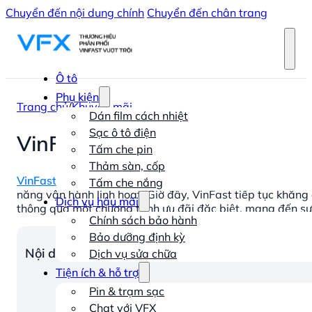
Chuyển đến nội dung chính
Chuyển đến chân trang
Ô tô
Phụ kiện
Trang chủ
/
Khuyến mãi
Dán film cách nhiệt
Sạc ô tô điện
VinFast VF 3 ưu đãi mới: Tặng
Tấm che pin
Thảm sàn, cốp
VinFast VF 3
, mẫu mini-eSUV đã và đang tạo nên một làn s
Tấm che nắng
năng vận hành linh hoạt. Giờ đây, VinFast tiếp tục khẳng
Dịch vụ hậu mãi
thông qua một chương trình ưu đãi đặc biệt, mang đến sự l
Chính sách bảo hành
Bảo dưỡng định kỳ
Nội dung chính
Dịch vụ sửa chữa
Tiện ích & hỗ trợ
Pin & trạm sạc
Chat với VFX