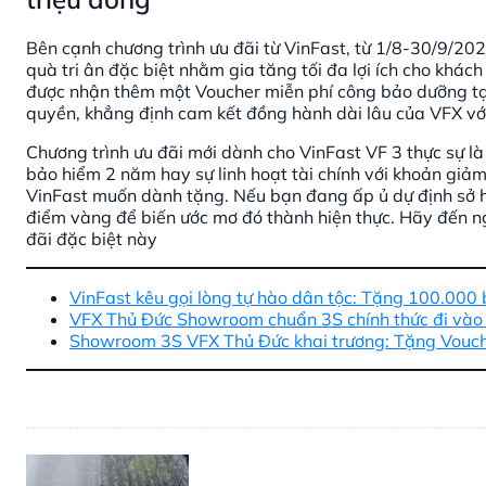
Bên cạnh chương trình ưu đãi từ VinFast, từ 1/8-30/9/20
quà tri ân đặc biệt nhằm gia tăng tối đa lợi ích cho khác
được nhận thêm một Voucher miễn phí công bảo dưỡng t
quyền, khẳng định cam kết đồng hành dài lâu của VFX với
Chương trình ưu đãi mới dành cho VinFast VF 3 thực sự là 
bảo hiểm 2 năm hay sự linh hoạt tài chính với khoản giảm
VinFast muốn dành tặng. Nếu bạn đang ấp ủ dự định sở hữu
điểm vàng để biến ước mơ đó thành hiện thực. Hãy đến 
đãi đặc biệt này
VinFast kêu gọi lòng tự hào dân tộc: Tặng 100.00
VFX Thủ Đức Showroom chuẩn 3S chính thức đi vào
Showroom 3S VFX Thủ Đức khai trương: Tặng Vouch