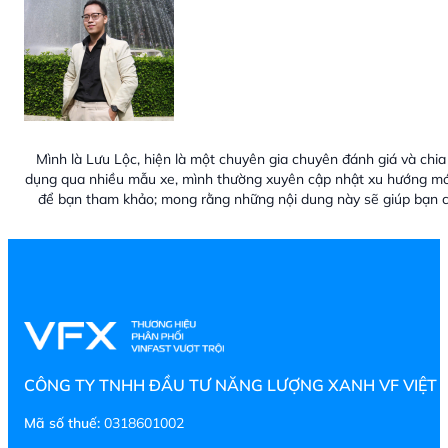
Mình là Lưu Lộc, hiện là một chuyên gia chuyên đánh giá và chia 
dụng qua nhiều mẫu xe, mình thường xuyên cập nhật xu hướng mới
để bạn tham khảo; mong rằng những nội dung này sẽ giúp bạn c
CÔNG TY TNHH ĐẦU TƯ NĂNG LƯỢNG XANH VF VIỆT
Mã số thuế:
0318601002