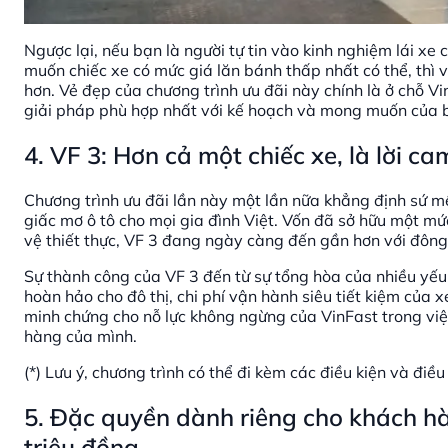
Ngược lại, nếu bạn là người tự tin vào kinh nghiệm lái xe
muốn chiếc xe có mức giá lăn bánh thấp nhất có thể, thì v
hơn. Vẻ đẹp của chương trình ưu đãi này chính là ở chỗ V
giải pháp phù hợp nhất với kế hoạch và mong muốn của 
4. VF 3: Hơn cả một chiếc xe, là lời ca
Chương trình ưu đãi lần này một lần nữa khẳng định sứ m
giấc mơ ô tô cho mọi gia đình Việt. Vốn đã sở hữu một mức
vệ thiết thực, VF 3 đang ngày càng đến gần hơn với đông
Sự thành công của VF 3 đến từ sự tổng hòa của nhiều yếu
hoàn hảo cho đô thị, chi phí vận hành siêu tiết kiệm của 
minh chứng cho nỗ lực không ngừng của VinFast trong việ
hàng của mình.
(*) Lưu ý, chương trình có thể đi kèm các điều kiện và điều
5. Đặc quyền dành riêng cho khách h
triệu đồng