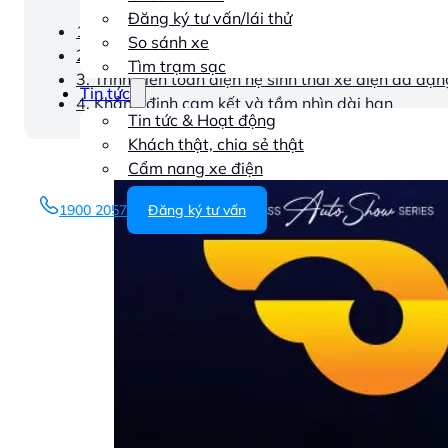
Đăng ký tư vấn/lái thử
1. Màn tái xuất đầy tham vọng tại sân chơi lớn nh
So sánh xe
2. “Vũ khí bí mật” – Mẫu xe mới sẽ là át chủ bài?
Tìm trạm sạc
3. Trình diễn toàn diện hệ sinh thái xe điện đa dạn
Tin tức
4. Khẳng định cam kết và tầm nhìn dài hạn
Tin tức & Hoạt động
Khách thật, chia sẻ thật
Cẩm nang xe điện
1900 2057
Đăng ký tư vấn