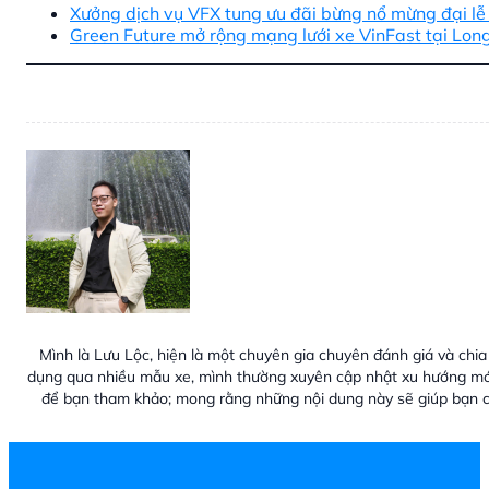
Xưởng dịch vụ VFX tung ưu đãi bừng nổ mừng đại lễ
Green Future mở rộng mạng lưới xe VinFast tại Lon
Mình là Lưu Lộc, hiện là một chuyên gia chuyên đánh giá và chia 
dụng qua nhiều mẫu xe, mình thường xuyên cập nhật xu hướng mới
để bạn tham khảo; mong rằng những nội dung này sẽ giúp bạn c