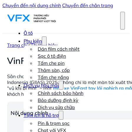
Chuyển đến nội dung chính
Chuyển đến chân trang
Ô tô
Phụ kiện
Trang chủ
/
Thương hiệu
Dán film cách nhiệt
Sạc ô tô điện
VinFast tái xuất GIIAS 2025, 
Tấm che pin
Thảm sàn, cốp
Sân chơi ô tô Đông Nam Á sắp một lần nữa dậy sóng khi Vi
Tấm che nắng
Indonesia (GIIAS) 2025. Không chỉ là một màn tái xuất t
Dịch vụ hậu mãi
“vũ khí bí mật” – một
mẫu xe VinFast tay lái nghịch ra mắ
Chính sách bảo hành
khách hàng tại xứ sở vạn đảo.
Bảo dưỡng định kỳ
Dịch vụ sửa chữa
Nội dung chính
Tiện ích & hỗ trợ
Pin & trạm sạc
Chat với VFX