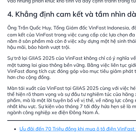
vào những phân khúc khó tính và đầy cạnh tranh trong tươ
4. Khẳng định cam kết và tầm nhìn dà
Ông Trần Quốc Huy, Tổng Giám đốc VinFast Indonesia, đã
cam kết của VinFast trong việc cung cấp các lựa chọn đa
nằm ở sản phẩm mà còn ở việc xây dựng một hệ sinh thái 
hậu mãi, bảo hành vượt trội.
Sự trở lại GIIAS 2025 của VinFast không chỉ có ý nghĩa 
một tương lai giao thông bền vững
. Bằng việc liên tục gi
VinFast đang tích cực đóng góp vào mục tiêu giảm phát t
hơn cho cộng đồng.
Màn tái xuất của VinFast tại GIIAS 2025 cùng với việc hé
thể hiện rõ tham vọng và sự đầu tư nghiêm túc của hãng x
phẩm, mà là một lời tuyên bố về vị thế, về năng lực công
nhất khu vực. Sự kiện vào tháng 7 tới đây hứa hẹn sẽ là 
ngành công nghiệp xe điện Đông Nam Á.
Ưu đãi đến 70 Triệu đồng khi mua ô tô điện VinFast 