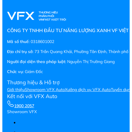
CÔNG TY TNHH ĐẦU TƯ NĂNG LƯỢNG XANH VF VIỆT
Mã số thuế:
0318601002
Địa chỉ trụ sở:
73 Trần Quang Khải, Phường Tân Định, Thành phố H
Người đại diện theo pháp luật:
Nguyễn Thị Trường Giang
Chức vụ:
Giám Đốc
Thương hiệu & Hỗ trợ
Giới thiệu
Showroom VFX Auto
Xưởng dịch vụ VFX Auto
Tuyển dụn
Kết nối với VFX Auto
1900 2057
Showroom VFX