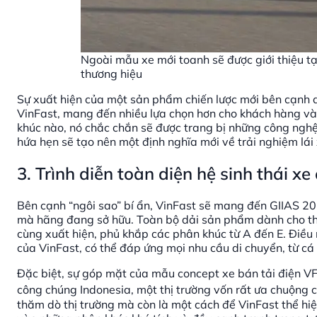
Ngoài mẫu xe mới toanh sẽ được giới thiệu tạ
thương hiệu
Sự xuất hiện của một sản phẩm chiến lược mới bên cạnh 
VinFast, mang đến nhiều lựa chọn hơn cho khách hàng và
khúc nào, nó chắc chắn sẽ được trang bị những công nghệ 
hứa hẹn sẽ tạo nên một định nghĩa mới về trải nghiệm lái
3. Trình diễn toàn diện hệ sinh thái x
Bên cạnh “ngôi sao” bí ẩn, VinFast sẽ mang đến GIIAS 20
mà hãng đang sở hữu. Toàn bộ dải sản phẩm dành cho thị
cùng xuất hiện, phủ khắp các phân khúc từ A đến E. Điề
của VinFast, có thể đáp ứng mọi nhu cầu di chuyển, từ cá
Đặc biệt, sự góp mặt của mẫu concept xe bán tải điện VF
công chúng Indonesia, một thị trường vốn rất ưa chuộng 
thăm dò thị trường mà còn là một cách để VinFast thể h