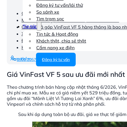
Đăng ký tư vấn/lái thử
So sánh xe
Giá VinFast VF 5 sau ưu đãi mới nhất
Tìm trạm sạc
Mua VF 5 trả góp cần chuẩn bị bao nhiêu tiền?
Tin tức
Chi phí trả góp VinFast VF 5 hàng tháng là bao nh
Xe điện VF 5 giúp tiết kiệm chi phí vận hành như t
Tin tức & Hoạt động
Điều kiện vay mua VinFast VF 5 trả góp
Khách thật, chia sẻ thật
Kết luận
Cẩm nang xe điện
Xem thêm
1900 2057
Đăng ký tư vấn
Giá VinFast VF 5 sau ưu đãi mới nhất
Theo chương trình bán hàng cập nhật tháng 6/2026, VinF
chi phí mua xe. Mẫu xe có giá niêm yết 529 triệu đồng, 
gồm ưu đãi “Mãnh Liệt Vì Tương Lai Xanh” 6%, ưu đãi dà
Vinpearl và chính sách hỗ trợ từ nhà phân phối.
Sau khi áp dụng toàn bộ ưu đãi, giá xe thực tế gi