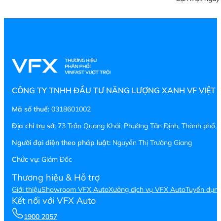
CÔNG TY TNHH ĐẦU TƯ NĂNG LƯỢNG XANH VF VIỆT
Mã số thuế:
0318601002
Địa chỉ trụ sở:
73 Trần Quang Khải, Phường Tân Định, Thành phố H
Người đại diện theo pháp luật:
Nguyễn Thị Trường Giang
Chức vụ:
Giám Đốc
Thương hiệu & Hỗ trợ
Giới thiệu
Showroom VFX Auto
Xưởng dịch vụ VFX Auto
Tuyển dụn
Kết nối với VFX Auto
1900 2057