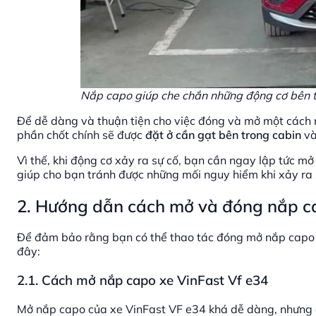
Nắp capo giúp che chắn những động cơ bên t
Để dễ dàng và thuận tiện cho việc đóng và mở một cách nh
phần chốt chính sẽ được
đặt ở cần gạt bên trong cabin
và
Vì thế, khi động cơ xảy ra sự cố, bạn cần ngay lập tức m
giúp cho bạn tránh được những mối nguy hiểm khi xảy ra 
2. Hướng dẫn cách mở và đóng nắp c
Để đảm bảo rằng bạn có thể thao tác đóng mở nắp capo m
đây:
2.1. Cách mở nắp capo xe VinFast Vf e34
Mở nắp capo của xe VinFast VF e34 khá dễ dàng, nhưng 