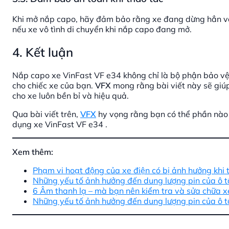
Khi mở nắp capo, hãy đảm bảo rằng xe đang dừng hẳn và
nếu xe vô tình di chuyển khi nắp capo đang mở.
4. Kết luận
Nắp capo xe VinFast VF e34 không chỉ là bộ phận bảo vệ
cho chiếc xe của bạn.
VFX
mong rằng bài viết này sẽ giú
cho xe luôn bền bỉ và hiệu quả.
Qua bài viết trên,
VFX
hy vọng rằng bạn có thể phần nào 
dụng xe VinFast VF e34 .
Xem thêm:
Phạm vi hoạt động của xe điện có bị ảnh hưởng khi 
Những yếu tố ảnh hưởng đến dung lượng pin của ô t
6 Âm thanh lạ – mà bạn nên kiểm tra và sửa chữa 
Những yếu tố ảnh hưởng đến dung lượng pin của ô t