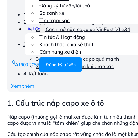
Đăng ký tư vấn/lái thử
So sánh xe
1. Cấu trúc nắp capo xe ô tô
Tìm trạm sạc
2. Hướng dẫn cách mở và đóng nắp capo của xe 
Tin tức
2.1. Cách mở nắp capo xe VinFast Vf e34
2.2. Cách đóng nắp capo xe VinFast VF e34
Tin tức & Hoạt động
3. Những lưu ý quan trọng khi sử dụng nắp capo x
Khách thật, chia sẻ thật
3.1. Bảo dưỡng định kỳ
Cẩm nang xe điện
3.2. Tránh đóng nắp capo quá mạnh
1900 2057
Đăng ký tư vấn
3.3. Đảm bảo an toàn khi thao tác
4. Kết luận
Xem thêm
1. Cấu trúc nắp capo xe ô tô
Nắp capo (thường gọi là mui xe) được làm từ nhiều thành
capo được ví như là
“tấm khiên”
giúp che chắn những độn
Cấu tạo chính của nắp capo rất vững chắc đó là một
khun