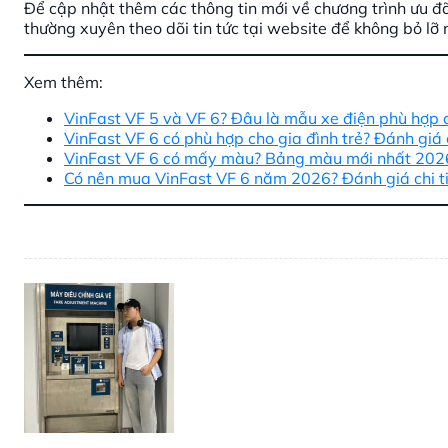
Để cập nhật thêm các thông tin mới về chương trình ưu đãi
thường xuyên theo dõi tin tức tại website để không bỏ lỡ
Xem thêm:
VinFast VF 5 và VF 6? Đâu là mẫu xe điện phù hợp c
VinFast VF 6 có phù hợp cho gia đình trẻ? Đánh giá c
VinFast VF 6 có mấy màu? Bảng màu mới nhất 202
Có nên mua VinFast VF 6 năm 2026? Đánh giá chi tiế