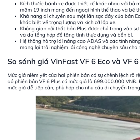
Kích thước bánh xe được thiết kế khác nhau với bộ m
mâm 19 inch mang đến ngoại hình thể thao và bề t
Khả năng di chuyển sau một lần sạc đầy của bản Ec
khác biệt về trọng lượng và kích cỡ lốp xe.
Không gian nội thất bản Plus được chú trọng vào sự 
và da tổng hợp để tăng tính thực dụng và bền bỉ.
Hệ thống hỗ trợ lái nâng cao ADAS và các tính năng
mang lại trải nghiệm lái công nghệ chuyên sâu cho 
So sánh giá VinFast VF 6 Eco và VF 6
Mức giá niêm yết của hai phiên bản có sự chênh lệch rõ r
đó phiên bản VF 6 Plus có mức giá là 699.000.000 VNĐ. Đ
mức giá dễ tiếp cận, phù hợp cho nhu cầu di chuyển tron