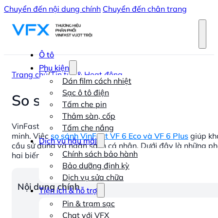
Chuyển đến nội dung chính
Chuyển đến chân trang
Ô tô
Phụ kiện
Trang chủ
/
Tin tức & Hoạt động
Dán film cách nhiệt
Sạc ô tô điện
So sánh VinFast VF 6 Eco và VF
Tấm che pin
Thảm sàn, cốp
VinFast VF 6 là mẫu SUV điện phân khúc B thu hút sự qua
Tấm che nắng
minh. Việc
so sánh VinFast VF 6 Eco và VF 6 Plus
giúp kh
Dịch vụ hậu mãi
cầu sử dụng và ngân sách cá nhân. Dưới đây là những phân
Chính sách bảo hành
hai biến thể này.
Bảo dưỡng định kỳ
Dịch vụ sửa chữa
Nội dung chính
Tiện ích & hỗ trợ
Pin & trạm sạc
Chat với VFX