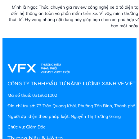
Mình là Ngọc Thức, chuyên gia review công nghệ xe ô tô điện tại
đến hệ thống an toàn và phần mềm trên xe. Vì vậy, mình thường 
thực tế. Hy vọng những nội dung này giúp bạn chọn xe phù hợp v
bạn một ngày 
CÔNG TY TNHH ĐẦU TƯ NĂNG LƯỢNG XANH VF VIỆT
Mã số thuế:
0318601002
Địa chỉ trụ sở:
73 Trần Quang Khải, Phường Tân Định, Thành phố H
Người đại diện theo pháp luật:
Nguyễn Thị Trường Giang
Chức vụ:
Giám Đốc
Thương hiệu & Hỗ trợ