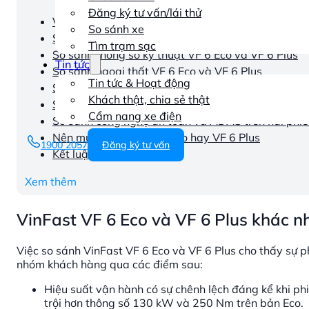
Đăng ký tư vấn/lái thử
VinFast VF 6 Eco và VF 6 Plus khác nhau những gì
So sánh xe
So sánh giá VinFast VF 6 Eco và VF 6 Plus
Tìm trạm sạc
So sánh thông số kỹ thuật VF 6 Eco và VF 6 Plus
Tin tức
So sánh ngoại thất VF 6 Eco và VF 6 Plus
Tin tức & Hoạt động
So sánh nội thất VF 6 Eco và VF 6 Plus
Khách thật, chia sẻ thật
So sánh khả năng vận hành VF 6 Eco và VF 6 Plus
Cẩm nang xe điện
So sánh công nghệ an toàn và ADAS trên hai phi
Nên mua VinFast VF 6 Eco hay VF 6 Plus
1900 2057
Đăng ký tư vấn
Kết luận
Xem thêm
VinFast VF 6 Eco và VF 6 Plus khác n
Việc so sánh VinFast VF 6 Eco và VF 6 Plus cho thấy sự p
nhóm khách hàng qua các điểm sau:
Hiệu suất vận hành có sự chênh lệch đáng kể khi 
trội hơn thông số 130 kW và 250 Nm trên bản Eco.