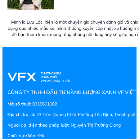
Mình là Lưu Lộc, hiện là một chuyên gia chuyên đánh giá và chia 
dụng qua nhiều mẫu xe, mình thường xuyên cập nhật xu hướng mới
để bạn tham khảo; mong rằng những nội dung này sẽ giúp bạn c
CÔNG TY TNHH ĐẦU TƯ NĂNG LƯỢNG XANH VF VIỆT
Mã số thuế:
0318601002
Địa chỉ trụ sở:
73 Trần Quang Khải, Phường Tân Định, Thành phố H
Người đại diện theo pháp luật:
Nguyễn Thị Trường Giang
Chức vụ:
Giám Đốc