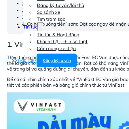
1. VinFast EC Van giá bao nhiêu cho các phiên bả
Đăng ký tư vấn/lái thử
2. Phân tích giá trị thực của VinFast EC Van
So sánh xe
3. Bài toán kinh tế: Tính toán chi phí lăn bánh và 
Tìm trạm sạc
4. Cơ hội “xuống tiền” sớm: Đặt cọc ngay để nhận
Tin tức
Tin tức & Hoạt động
Khách thật, chia sẻ thật
1. VinFast EC Van giá bao nhiêu cho 
Cẩm nang xe điện
Theo thông tin từ nhà sản xuất, VinFast EC Van được công
1900 2057
Đăng ký tư vấn
thể là giá cho phiên bản tiêu chuẩn. Rất có khả năng VinF
về trang bị và quãng đường di chuyển, dẫn đến sự khác b
Để có cái nhìn chính xác nhất về “VinFast EC Van giá bao 
tiết về các phiên bản và bảng giá chính thức từ VinFast.