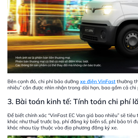
Bên cạnh đó, chi phí bảo dưỡng
xe điện VinFast
thường th
nhiêu” cần được nhìn nhận trong dài hạn, bao gồm cả chi 
3. Bài toán kinh tế: Tính toán chi phí
Để biết chính xác “VinFast EC Van giá bao nhiêu” sẽ tiêu 
khác như thuế trước bạ, phí đăng ký biển số, phí bảo trì
khác nhau tùy thuộc vào địa phương đăng ký xe.