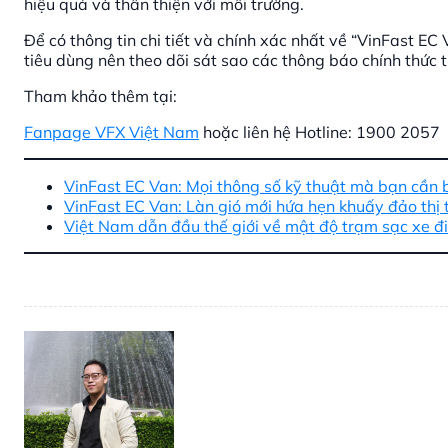
hiệu quả và thân thiện với môi trường.
Để có thông tin chi tiết và chính xác nhất về “VinFast EC
tiêu dùng nên theo dõi sát sao các thông báo chính thức 
Tham khảo thêm tại:
Fanpage VFX Việt Nam
hoặc liên hệ Hotline: 1900 2057
VinFast EC Van: Mọi thông số kỹ thuật mà bạn cần b
VinFast EC Van: Làn gió mới hứa hẹn khuấy đảo thị t
Việt Nam dẫn đầu thế giới về mật độ trạm sạc xe đ