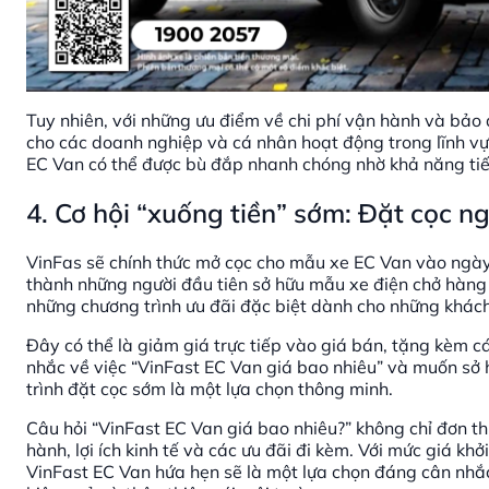
Tuy nhiên, với những ưu điểm về chi phí vận hành và bảo
cho các doanh nghiệp và cá nhân hoạt động trong lĩnh vự
EC Van có thể được bù đắp nhanh chóng nhờ khả năng tiết 
4. Cơ hội “xuống tiền” sớm: Đặt cọc 
VinFas sẽ chính thức mở cọc cho mẫu xe EC Van vào ngày
thành những người đầu tiên sở hữu mẫu xe điện chở hàng 
những chương trình ưu đãi đặc biệt dành cho những khác
Đây có thể là giảm giá trực tiếp vào giá bán, tặng kèm cá
nhắc về việc “VinFast EC Van giá bao nhiêu” và muốn sở hữ
trình đặt cọc sớm là một lựa chọn thông minh.
Câu hỏi “VinFast EC Van giá bao nhiêu?” không chỉ đơn th
hành, lợi ích kinh tế và các ưu đãi đi kèm. Với mức giá kh
VinFast EC Van hứa hẹn sẽ là một lựa chọn đáng cân nhắ